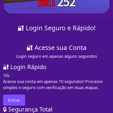
🔐 Login Seguro e Rápido!
🔐 Acesse sua Conta
Login seguro em apenas alguns segundos
🔐 Login Rápido
10s
Acesse sua conta em apenas 10 segundos! Processo
simples e seguro com verificação em duas etapas.
Entrar
🔒 Segurança Total