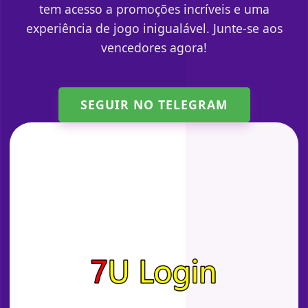
tem acesso a promoções incríveis e uma
experiência de jogo inigualável. Junte-se aos
vencedores agora!
SEGUIR NO TELEGRAM