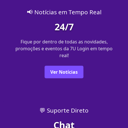
📢 Notícias em Tempo Real
24/7
Fique por dentro de todas as novidades,
promoções e eventos da 7U Login em tempo
real!
Ver Notícias
💬 Suporte Direto
Chat