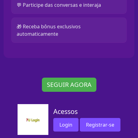
💬 Participe das conversas e interaja
🎁 Receba bônus exclusivos
automaticamente
SEGUIR AGORA
Acessos
Login
Registrar-se