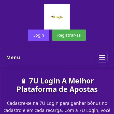
Login
Registrar-se
Menu
📱 7U Login A Melhor
Plataforma de Apostas
Cadastre-se na 7U Login para ganhar bônus no
cadastro e em cada recarga. Com a 7U Login, você