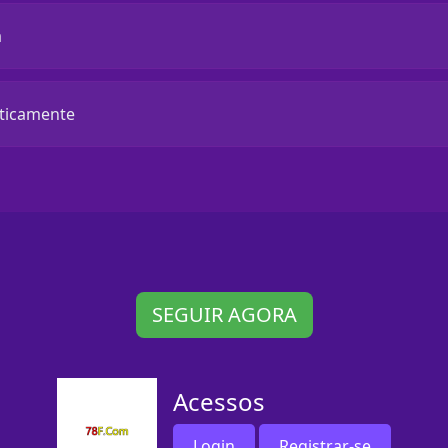
a
aticamente
SEGUIR AGORA
Acessos
Login
Registrar-se