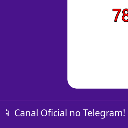
📱 Canal Oficial no Telegram!