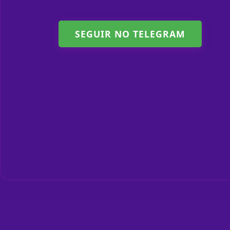
SEGUIR NO TELEGRAM