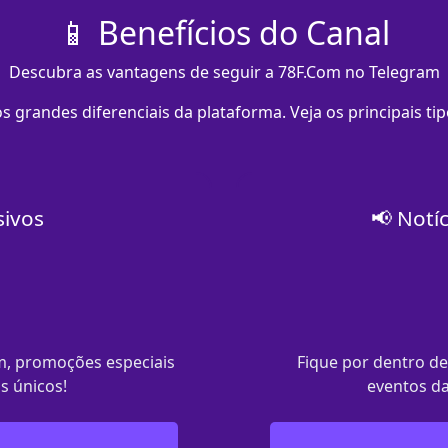
📱 Benefícios do Canal
Descubra as vantagens de seguir a 78F.Com no Telegram
s grandes diferenciais da plataforma. Veja os principais ti
sivos
📢 Notí
m, promoções especiais
Fique por dentro d
s únicos!
eventos d