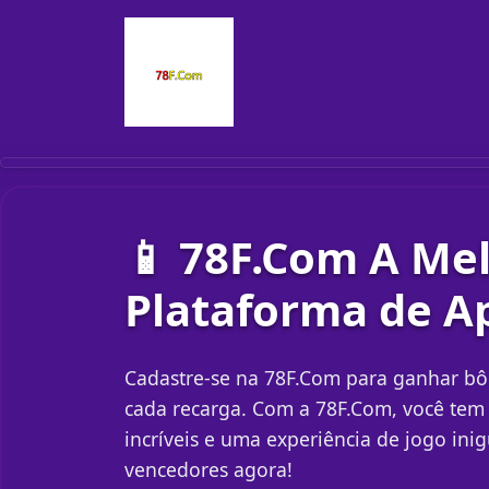
📱 78F.Com A Me
Plataforma de A
Cadastre-se na 78F.Com para ganhar bô
cada recarga. Com a 78F.Com, você tem
incríveis e uma experiência de jogo inig
vencedores agora!