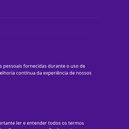
s pessoais fornecidas durante o uso de
elhoria contínua da experiência de nossos
rtante ler e entender todos os termos