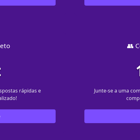
reto
👥 
t
espostas rápidas e
Junte-se a uma com
lizado!
compa
e