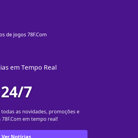
pos de jogos 78F.Com
cias em Tempo Real
24/7
e todas as novidades, promoções e
a 78F.Com em tempo real!
Ver Notícias