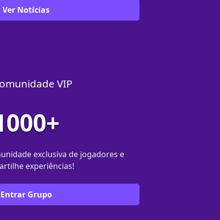
Ver Notícias
Comunidade VIP
1000+
unidade exclusiva de jogadores e
rtilhe experiências!
Entrar Grupo