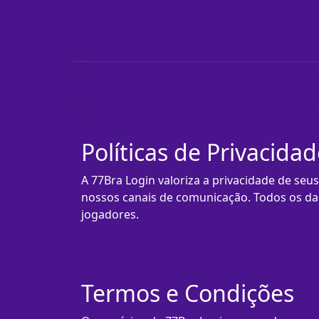
Políticas de Privacida
A 77Bra Login valoriza a privacidade de se
nossos canais de comunicação. Todos os dad
jogadores.
Termos e Condições