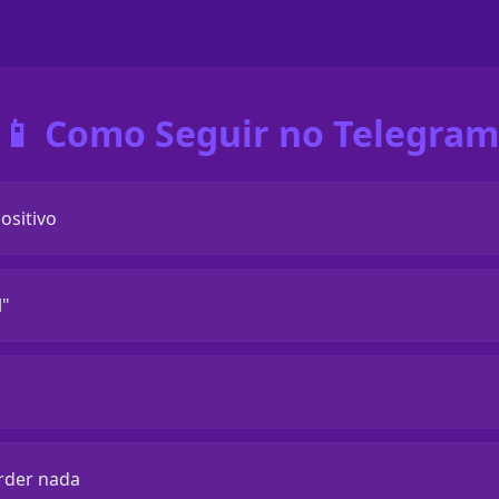
📱 Como Seguir no Telegram
ositivo
l"
erder nada