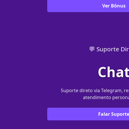
Ver Bônus
💬 Suporte Di
Cha
Suporte direto via Telegram, r
atendimento persona
Falar Suport