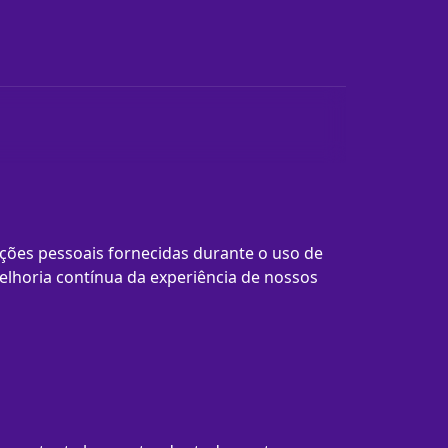
ções pessoais fornecidas durante o uso de
elhoria contínua da experiência de nossos