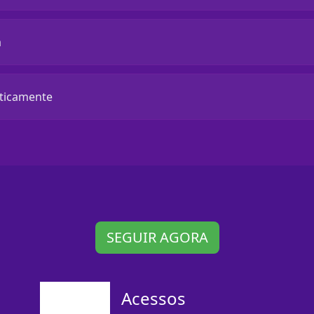
a
aticamente
SEGUIR AGORA
Acessos