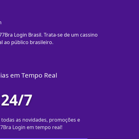
m
7Bra Login Brasil. Trata-se de um cassino
l ao público brasileiro.
cias em Tempo Real
24/7
e todas as novidades, promoções e
77Bra Login em tempo real!