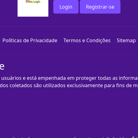
Login
Registrar-se
Políticas de Privacidade
Termos e Condições
Sitemap
de
us usuários e está empenhada em proteger todas as informa
os coletados são utilizados exclusivamente para fins de m