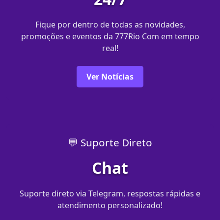
Fique por dentro de todas as novidades,
promoções e eventos da 777Rio Com em tempo
real!
Ver Notícias
💬 Suporte Direto
Chat
Suporte direto via Telegram, respostas rápidas e
atendimento personalizado!