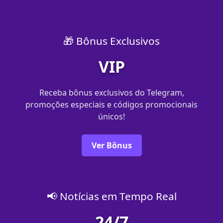
🎁 Bônus Exclusivos
VIP
Receba bônus exclusivos do Telegram,
promoções especiais e códigos promocionais
únicos!
Ver Bônus
📢 Notícias em Tempo Real
24/7