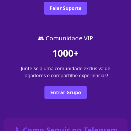
Falar Suporte
👥 Comunidade VIP
1000+
Junte-se a uma comunidade exclusiva de
jogadores e compartilhe experiências!
Entrar Grupo
📱 Como Seguir no Telegram