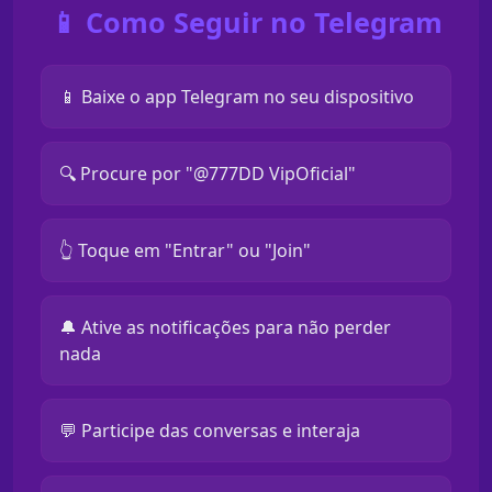
📱 Como Seguir no Telegram
📱 Baixe o app Telegram no seu dispositivo
🔍 Procure por "@777DD VipOficial"
👆 Toque em "Entrar" ou "Join"
🔔 Ative as notificações para não perder
nada
💬 Participe das conversas e interaja