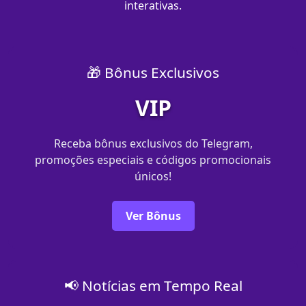
interativas.
🎁 Bônus Exclusivos
VIP
Receba bônus exclusivos do Telegram,
promoções especiais e códigos promocionais
únicos!
Ver Bônus
📢 Notícias em Tempo Real