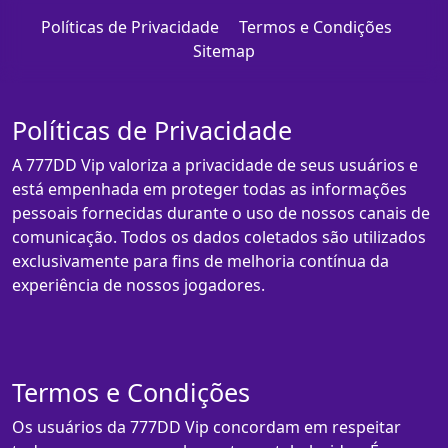
Políticas de Privacidade
Termos e Condições
Sitemap
Políticas de Privacidade
A 777DD Vip valoriza a privacidade de seus usuários e
está empenhada em proteger todas as informações
pessoais fornecidas durante o uso de nossos canais de
comunicação. Todos os dados coletados são utilizados
exclusivamente para fins de melhoria contínua da
experiência de nossos jogadores.
Termos e Condições
Os usuários da 777DD Vip concordam em respeitar