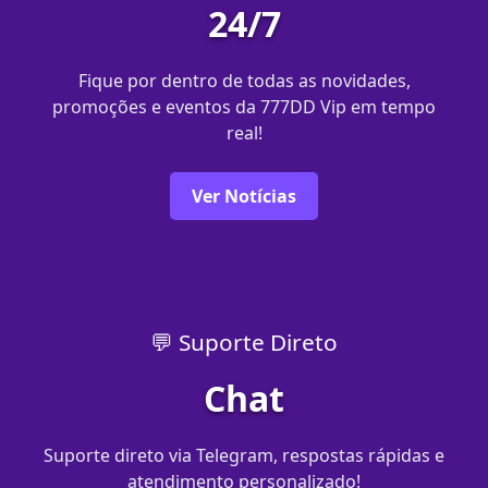
24/7
Fique por dentro de todas as novidades,
promoções e eventos da 777DD Vip em tempo
real!
Ver Notícias
💬 Suporte Direto
Chat
Suporte direto via Telegram, respostas rápidas e
atendimento personalizado!