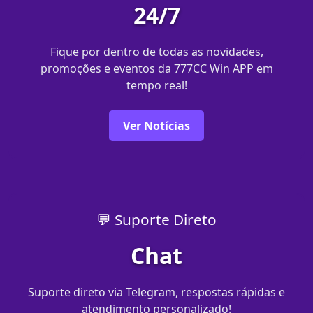
24/7
Fique por dentro de todas as novidades,
promoções e eventos da 777CC Win APP em
tempo real!
Ver Notícias
💬 Suporte Direto
Chat
Suporte direto via Telegram, respostas rápidas e
atendimento personalizado!