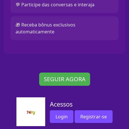
💬 Participe das conversas e interaja
🎁 Receba bônus exclusivos
automaticamente
SEGUIR AGORA
Acessos
Login
Registrar-se