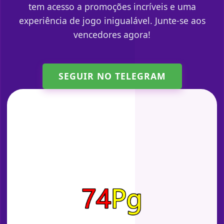
tem acesso a promoções incríveis e uma
experiência de jogo inigualável. Junte-se aos
vencedores agora!
SEGUIR NO TELEGRAM