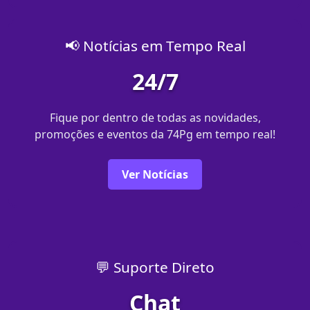
📢 Notícias em Tempo Real
24/7
Fique por dentro de todas as novidades,
promoções e eventos da 74Pg em tempo real!
Ver Notícias
💬 Suporte Direto
Chat