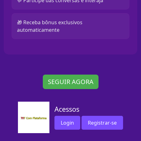
💬 Participe das conversas e interaja
🎁 Receba bônus exclusivos
automaticamente
SEGUIR AGORA
Acessos
Login
Registrar-se