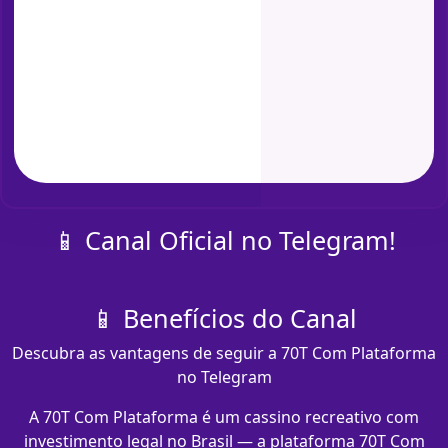
📱 Canal Oficial no Telegram!
📱 Benefícios do Canal
Descubra as vantagens de seguir a 70T Com Plataforma
no Telegram
A 70T Com Plataforma é um cassino recreativo com
investimento legal no Brasil — a plataforma 70T Com