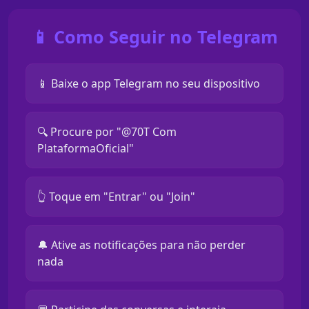
📱 Como Seguir no Telegram
📱 Baixe o app Telegram no seu dispositivo
🔍 Procure por "@70T Com
PlataformaOficial"
👆 Toque em "Entrar" ou "Join"
🔔 Ative as notificações para não perder
nada