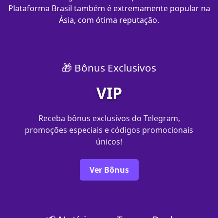
Plataforma Brasil também é extremamente popular na
Ásia, com ótima reputação.
🎁 Bônus Exclusivos
VIP
Receba bônus exclusivos do Telegram,
promoções especiais e códigos promocionais
únicos!
Ver Bônus