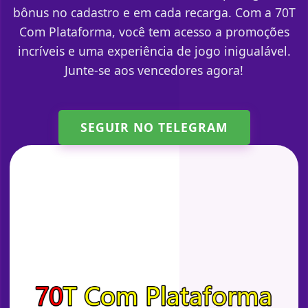
bônus no cadastro e em cada recarga. Com a 70T
Com Plataforma, você tem acesso a promoções
incríveis e uma experiência de jogo inigualável.
Junte-se aos vencedores agora!
SEGUIR NO TELEGRAM