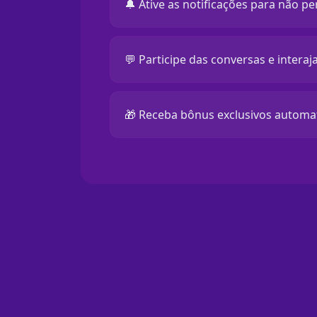
🔔 Ative as notificações para não p
💬 Participe das conversas e interaj
🎁 Receba bônus exclusivos autom