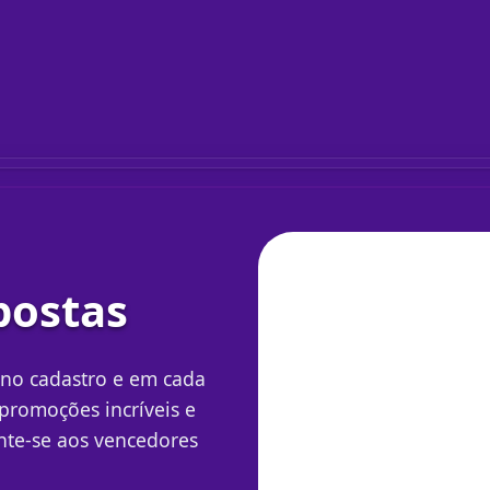
postas
no cadastro e em cada
promoções incríveis e
unte-se aos vencedores