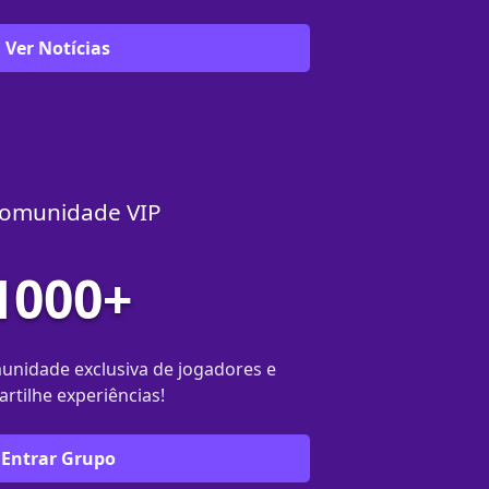
Ver Notícias
Comunidade VIP
1000+
unidade exclusiva de jogadores e
rtilhe experiências!
Entrar Grupo