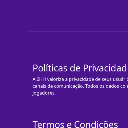
Políticas de Privacida
A 6HH valoriza a privacidade de seus usuá
canais de comunicação. Todos os dados cole
jogadores.
Termos e Condições