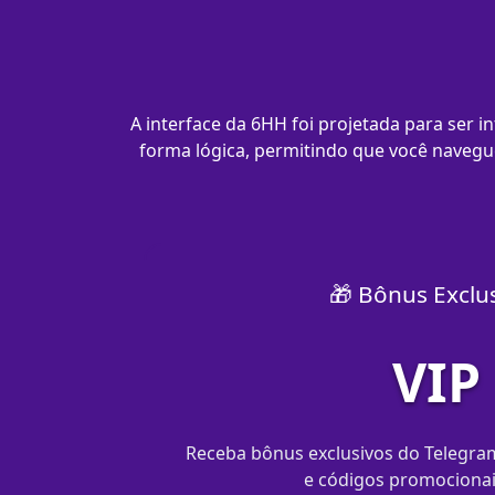
A interface da 6HH foi projetada para ser i
forma lógica, permitindo que você navegue
🎁 Bônus Exclu
VIP
Receba bônus exclusivos do Telegra
e códigos promocionai