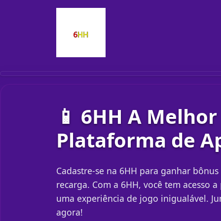
📱 6HH A Melhor
Plataforma de A
Cadastre-se na 6HH para ganhar bônus 
recarga. Com a 6HH, você tem acesso a 
uma experiência de jogo inigualável. J
agora!