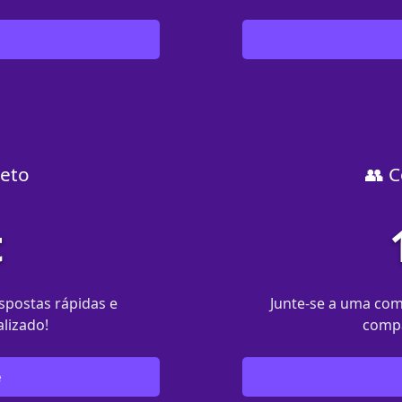
reto
👥 
t
espostas rápidas e
Junte-se a uma com
lizado!
compa
e