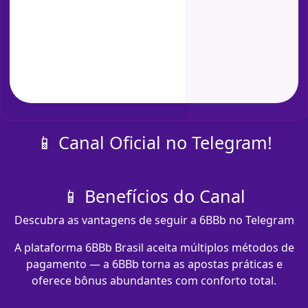
📱 Canal Oficial no Telegram!
📱 Benefícios do Canal
Descubra as vantagens de seguir a 6BBb no Telegram
A plataforma 6BBb Brasil aceita múltiplos métodos de
pagamento — a 6BBb torna as apostas práticas e
oferece bônus abundantes com conforto total.