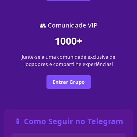
👥 Comunidade VIP
1000+
Junte-se a uma comunidade exclusiva de
jogadores e compartilhe experiências!
Entrar Grupo
📱 Como Seguir no Telegram