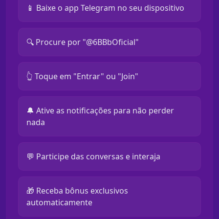
📱 Baixe o app Telegram no seu dispositivo
🔍 Procure por "@6BBbOficial"
👆 Toque em "Entrar" ou "Join"
🔔 Ative as notificações para não perder
nada
💬 Participe das conversas e interaja
🎁 Receba bônus exclusivos
automaticamente