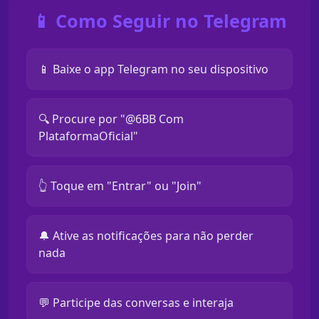
📱 Como Seguir no Telegram
📱 Baixe o app Telegram no seu dispositivo
🔍 Procure por "@6BB Com
PlataformaOficial"
👆 Toque em "Entrar" ou "Join"
🔔 Ative as notificações para não perder
nada
💬 Participe das conversas e interaja