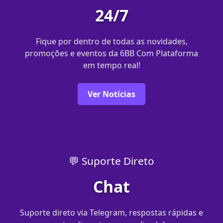
24/7
Fique por dentro de todas as novidades,
promoções e eventos da 6BB Com Plataforma
em tempo real!
Ver Notícias
💬 Suporte Direto
Chat
Suporte direto via Telegram, respostas rápidas e