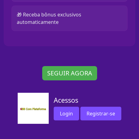
🎁 Receba bônus exclusivos
automaticamente
SEGUIR AGORA
Acessos
Login
Registrar-se