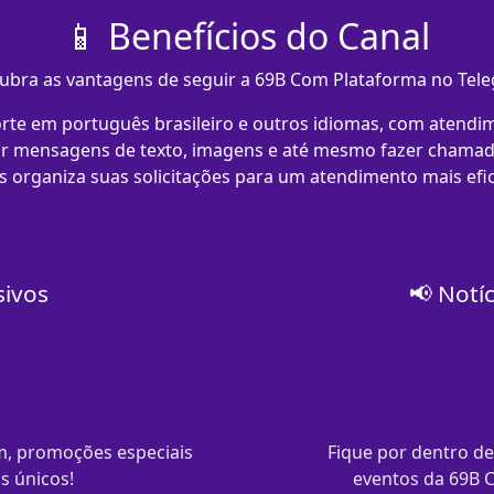
📱 Benefícios do Canal
ubra as vantagens de seguir a 69B Com Plataforma no Tel
orte em português brasileiro e outros idiomas, com atendim
nviar mensagens de texto, imagens e até mesmo fazer chama
ts organiza suas solicitações para um atendimento mais efic
sivos
📢 Notí
m, promoções especiais
Fique por dentro d
s únicos!
eventos da 69B 