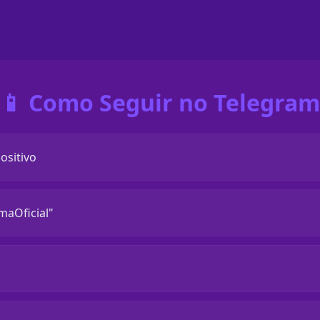
📱 Como Seguir no Telegram
ositivo
maOficial"