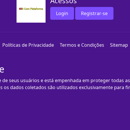
Acessos
Login
Registrar-se
Políticas de Privacidade
Termos e Condições
Sitemap
de
de de seus usuários e está empenhada em proteger todas as
 os dados coletados são utilizados exclusivamente para fi