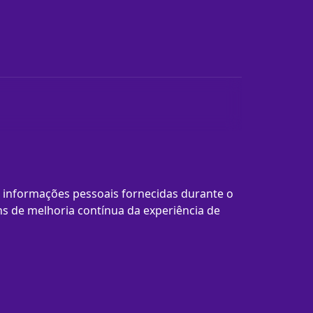
 informações pessoais fornecidas durante o
ns de melhoria contínua da experiência de