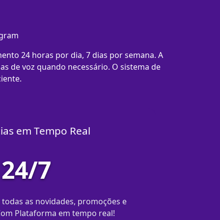
egram
ento 24 horas por dia, 7 dias por semana. A
das de voz quando necessário. O sistema de
iente.
cias em Tempo Real
24/7
e todas as novidades, promoções e
Com Plataforma em tempo real!