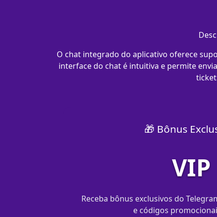
Desc
O chat integrado do aplicativo oferece sup
interface do chat é intuitiva e permite e
ticke
🎁 Bônus Exclu
VIP
Receba bônus exclusivos do Telegra
e códigos promocionai