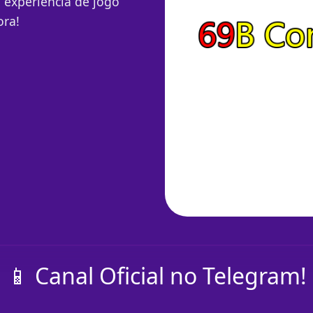
 experiência de jogo
ora!
📱 Canal Oficial no Telegram!