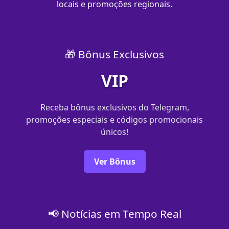
locais e promoções regionais.
🎁 Bônus Exclusivos
VIP
Receba bônus exclusivos do Telegram,
promoções especiais e códigos promocionais
únicos!
Ver Bônus
📢 Notícias em Tempo Real