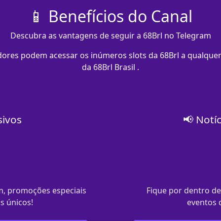
📱 Benefícios do Canal
Descubra as vantagens de seguir a 68Brl no Telegram
ores podem acessar os inúmeros slots da 68Brl a qualquer 
da 68Brl Brasil .
sivos
📢 Notí
m, promoções especiais
Fique por dentro d
s únicos!
eventos 