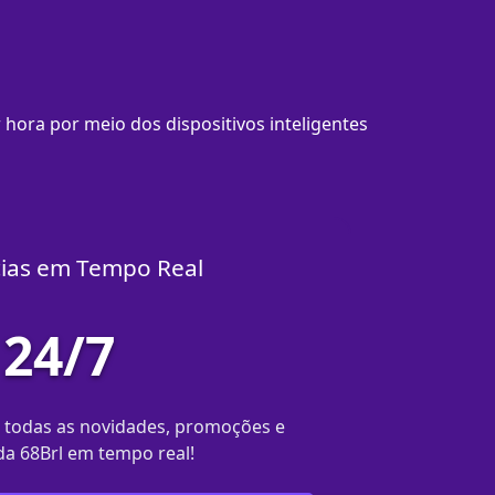
hora por meio dos dispositivos inteligentes
cias em Tempo Real
24/7
e todas as novidades, promoções e
da 68Brl em tempo real!