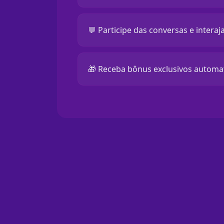
💬 Participe das conversas e interaj
🎁 Receba bônus exclusivos autom