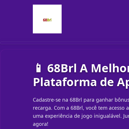
📱 68Brl A Melho
Plataforma de A
Cadastre-se na 68Brl para ganhar bônu
recarga. Com a 68Brl, você tem acesso a
uma experiência de jogo inigualável. J
agora!