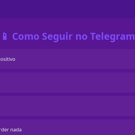
📱 Como Seguir no Telegram
ositivo
erder nada