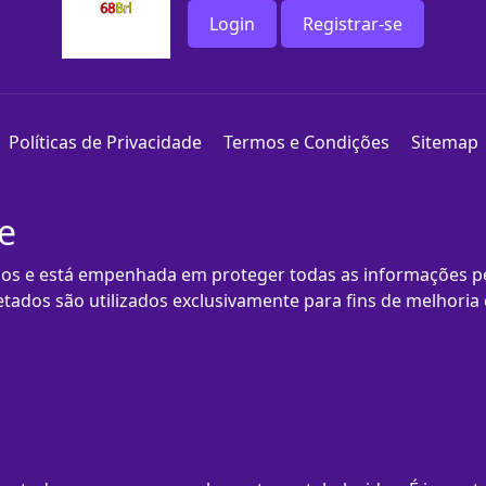
Login
Registrar-se
Políticas de Privacidade
Termos e Condições
Sitemap
de
ários e está empenhada em proteger todas as informações p
tados são utilizados exclusivamente para fins de melhoria