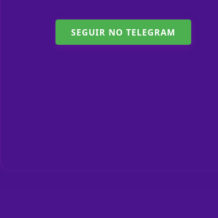
SEGUIR NO TELEGRAM