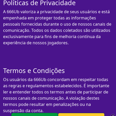
Políticas de Privacidade
A 666Ub valoriza a privacidade de seus usuários e está
empenhada em proteger todas as informações
pessoais fornecidas durante o uso de nossos canais de
comunicação. Todos os dados coletados são utilizados
exclusivamente para fins de melhoria contínua da
experiência de nossos jogadores.
Termos e Condições
Os usuários da 666Ub concordam em respeitar todas
as regras e regulamentos estabelecidos. É importante
ler e entender todos os termos antes de participar de
nossos canais de comunicação. A violação destes
termos pode resultar em penalizações ou na
suspensão da conta.