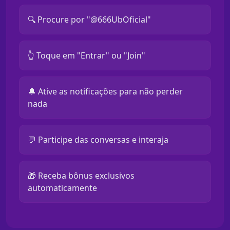
🔍 Procure por "@666UbOficial"
👆 Toque em "Entrar" ou "Join"
🔔 Ative as notificações para não perder
nada
💬 Participe das conversas e interaja
🎁 Receba bônus exclusivos
automaticamente