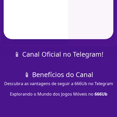
📱 Canal Oficial no Telegram!
📱 Benefícios do Canal
Descubra as vantagens de seguir a 666Ub no Telegram
Explorando o Mundo dos Jogos Móveis no
666Ub