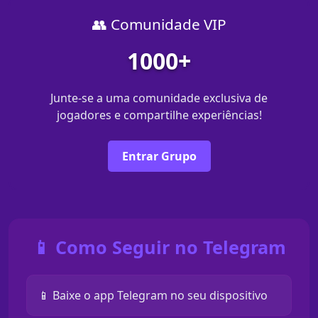
👥 Comunidade VIP
1000+
Junte-se a uma comunidade exclusiva de
jogadores e compartilhe experiências!
Entrar Grupo
📱 Como Seguir no Telegram
📱 Baixe o app Telegram no seu dispositivo