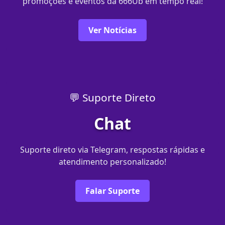
promoções e eventos da 666Ub em tempo real!
Ver Notícias
💬 Suporte Direto
Chat
Suporte direto via Telegram, respostas rápidas e
atendimento personalizado!
Falar Suporte