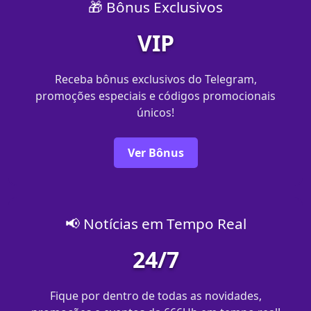
🎁 Bônus Exclusivos
VIP
Receba bônus exclusivos do Telegram,
promoções especiais e códigos promocionais
únicos!
Ver Bônus
📢 Notícias em Tempo Real
24/7
Fique por dentro de todas as novidades,