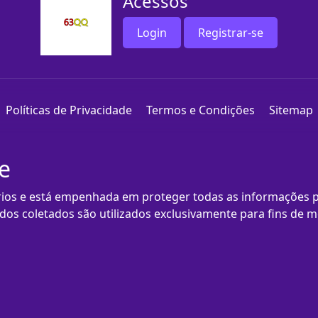
Acessos
Login
Registrar-se
Políticas de Privacidade
Termos e Condições
Sitemap
de
ários e está empenhada em proteger todas as informações p
os coletados são utilizados exclusivamente para fins de m