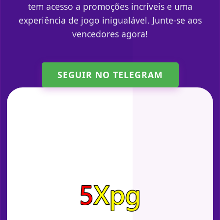
tem acesso a promoções incríveis e uma
experiência de jogo inigualável. Junte-se aos
vencedores agora!
SEGUIR NO TELEGRAM