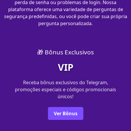
perda de senha ou problemas de login. Nossa
plataforma oferece uma variedade de perguntas de
segurança predefinidas, ou você pode criar sua própria
pergunta personalizada.
🎁 Bônus Exclusivos
VIP
Receba bônus exclusivos do Telegram,
promoções especiais e códigos promocionais
únicos!
Ver Bônus