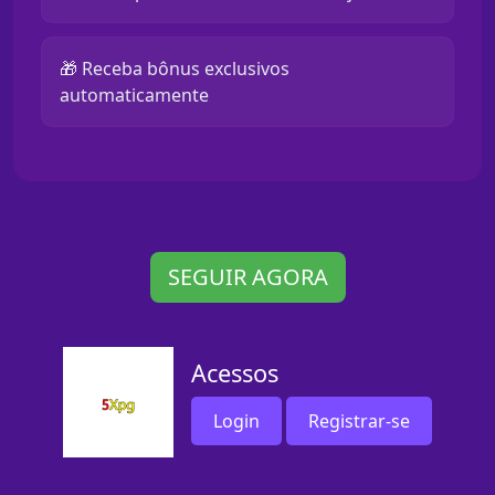
🎁 Receba bônus exclusivos
automaticamente
SEGUIR AGORA
Acessos
Login
Registrar-se