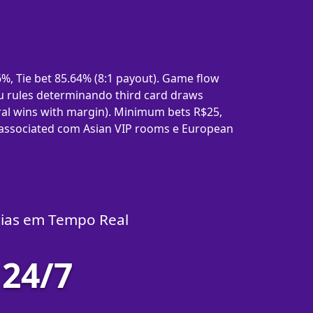
%, Tie bet 85.64% (8:1 payout). Game flow
bleau rules determinando third card draws
ural wins with margin). Minimum bets R$25,
 associated com Asian VIP rooms e European
cias em Tempo Real
24/7