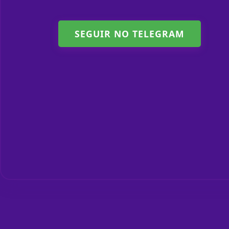
SEGUIR NO TELEGRAM