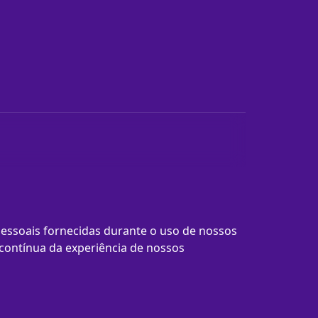
essoais fornecidas durante o uso de nossos
 contínua da experiência de nossos