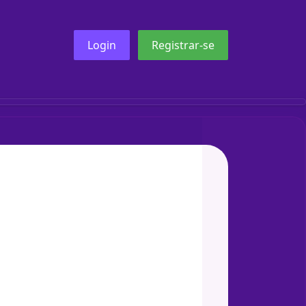
Login
Registrar-se