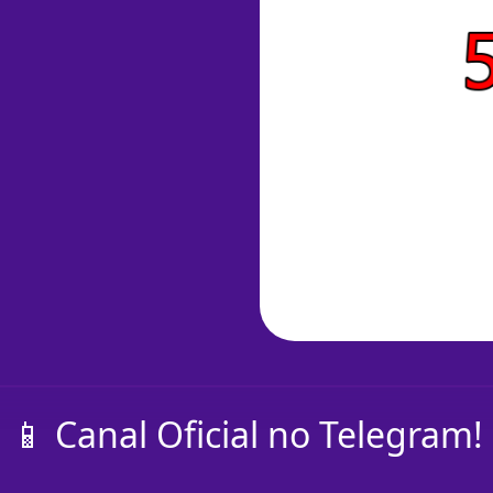
📱 Canal Oficial no Telegram!