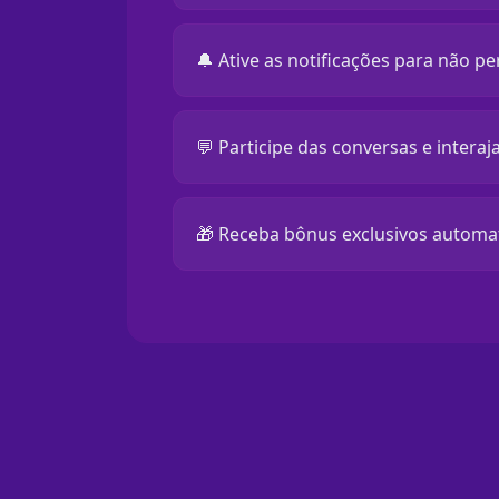
🔔 Ative as notificações para não p
💬 Participe das conversas e interaj
🎁 Receba bônus exclusivos autom