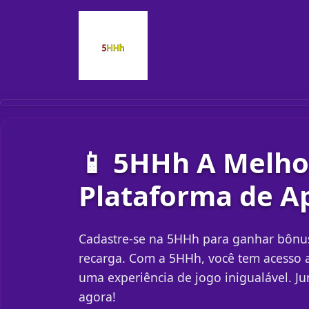
📱 5HHh A Melho
Plataforma de A
Cadastre-se na 5HHh para ganhar bônu
recarga. Com a 5HHh, você tem acesso a
uma experiência de jogo inigualável. J
agora!