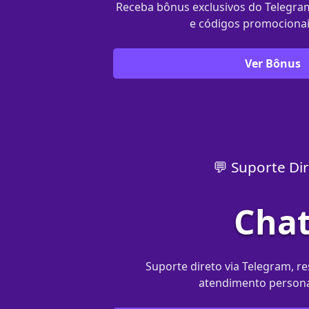
Receba bônus exclusivos do Telegra
e códigos promocionai
Ver Bônus
💬 Suporte Di
Cha
Suporte direto via Telegram, r
atendimento persona