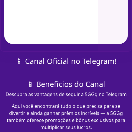
📱 Canal Oficial no Telegram!
📱 Benefícios do Canal
Descubra as vantagens de seguir a 5GGg no Telegram
Aqui você encontrará tudo o que precisa para se
divertir e ainda ganhar prêmios incríveis — a 5GGg
também oferece promoções e bônus exclusivos para
multiplicar seus lucros.