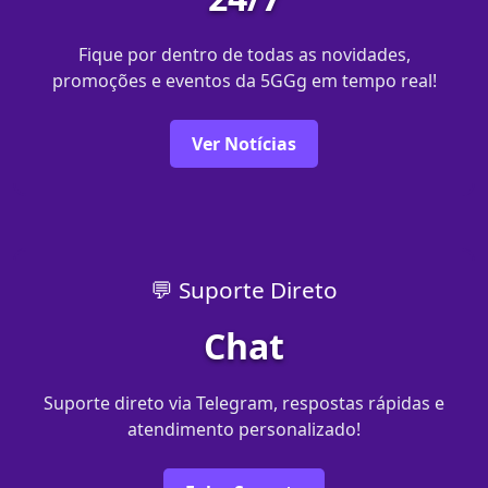
Fique por dentro de todas as novidades,
promoções e eventos da 5GGg em tempo real!
Ver Notícias
💬 Suporte Direto
Chat
Suporte direto via Telegram, respostas rápidas e
atendimento personalizado!