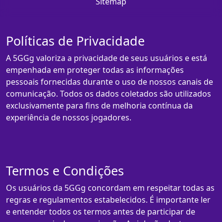
Sitemap
Políticas de Privacidade
A 5GGg valoriza a privacidade de seus usuários e está
empenhada em proteger todas as informações
pessoais fornecidas durante o uso de nossos canais de
comunicação. Todos os dados coletados são utilizados
exclusivamente para fins de melhoria contínua da
experiência de nossos jogadores.
Termos e Condições
Os usuários da 5GGg concordam em respeitar todas as
regras e regulamentos estabelecidos. É importante ler
e entender todos os termos antes de participar de