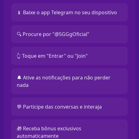
📱 Baixe o app Telegram no seu dispositivo
🔍 Procure por "@5GGgOficial"
👆 Toque em "Entrar" ou "Join"
🔔 Ative as notificações para não perder
nada
💬 Participe das conversas e interaja
🎁 Receba bônus exclusivos
automaticamente