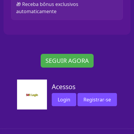
🎁 Receba bônus exclusivos
automaticamente
SEGUIR AGORA
Acessos
Login
Registrar-se