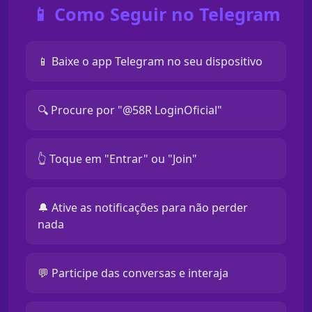
📱 Como Seguir no Telegram
📱 Baixe o app Telegram no seu dispositivo
🔍 Procure por "@58R LoginOficial"
👆 Toque em "Entrar" ou "Join"
🔔 Ative as notificações para não perder
nada
💬 Participe das conversas e interaja