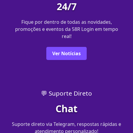
24/7
Fique por dentro de todas as novidades,
promoções e eventos da 58R Login em tempo
real!
Ver Notícias
💬 Suporte Direto
Chat
Suporte direto via Telegram, respostas rápidas e
atendimento personalizado!