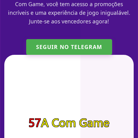
Com Game, você tem acesso a promoções
incríveis e uma experiência de jogo inigualável.
Junte-se aos vencedores agora!
SEGUIR NO TELEGRAM