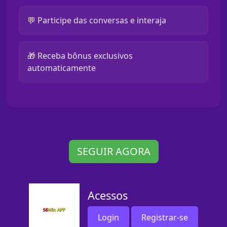
💬 Participe das conversas e interaja
🎁 Receba bônus exclusivos
automaticamente
SEGUIR AGORA
Acessos
Login
Registrar-se