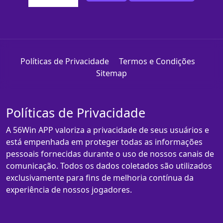
Políticas de Privacidade
Termos e Condições
Sitemap
Políticas de Privacidade
A 56Win APP valoriza a privacidade de seus usuários e
está empenhada em proteger todas as informações
pessoais fornecidas durante o uso de nossos canais de
comunicação. Todos os dados coletados são utilizados
exclusivamente para fins de melhoria contínua da
experiência de nossos jogadores.