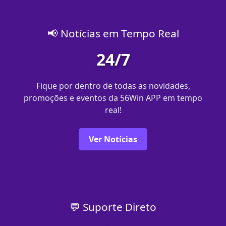
📢 Notícias em Tempo Real
24/7
Fique por dentro de todas as novidades,
promoções e eventos da 56Win APP em tempo
real!
Ver Notícias
💬 Suporte Direto