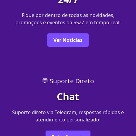
Fique por dentro de todas as novidades,
promoções e eventos da 55ZZ em tempo real!
Ver Notícias
💬 Suporte Direto
Chat
Suporte direto via Telegram, respostas rápidas e
atendimento personalizado!