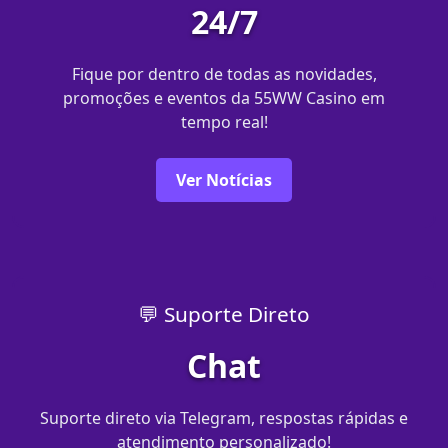
24/7
Fique por dentro de todas as novidades,
promoções e eventos da 55WW Casino em
tempo real!
Ver Notícias
💬 Suporte Direto
Chat
Suporte direto via Telegram, respostas rápidas e
atendimento personalizado!