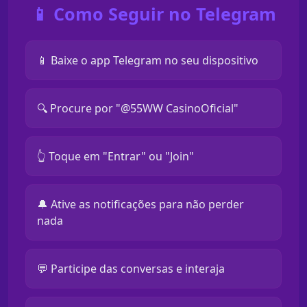
📱 Como Seguir no Telegram
📱 Baixe o app Telegram no seu dispositivo
🔍 Procure por "@55WW CasinoOficial"
👆 Toque em "Entrar" ou "Join"
🔔 Ative as notificações para não perder
nada
💬 Participe das conversas e interaja