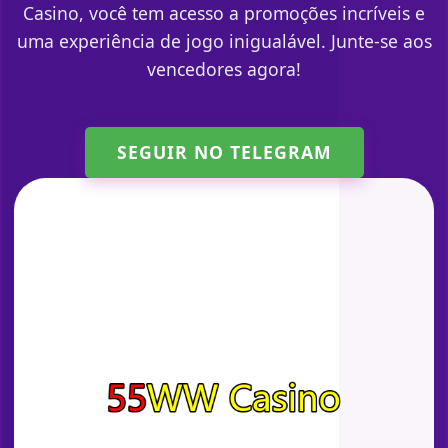
Casino, você tem acesso a promoções incríveis e
uma experiência de jogo inigualável. Junte-se aos
vencedores agora!
SEGUIR NO TELEGRAM