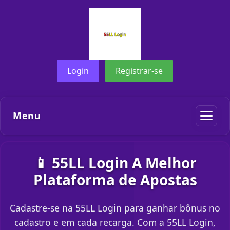
Login
Registrar-se
Menu
📱 55LL Login A Melhor
Plataforma de Apostas
Cadastre-se na 55LL Login para ganhar bônus no
cadastro e em cada recarga. Com a 55LL Login,