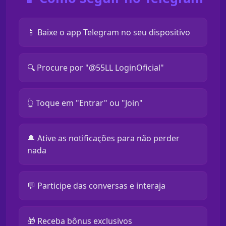
📱 Baixe o app Telegram no seu dispositivo
🔍 Procure por "@55LL LoginOficial"
👆 Toque em "Entrar" ou "Join"
🔔 Ative as notificações para não perder
nada
💬 Participe das conversas e interaja
🎁 Receba bônus exclusivos