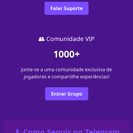
Falar Suporte
👥 Comunidade VIP
1000+
Junte-se a uma comunidade exclusiva de
jogadores e compartilhe experiências!
Entrar Grupo
📱 Como Seguir no Telegram