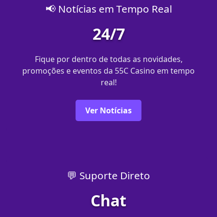
📢 Notícias em Tempo Real
24/7
Fique por dentro de todas as novidades,
promoções e eventos da 55C Casino em tempo
real!
Ver Notícias
💬 Suporte Direto
Chat