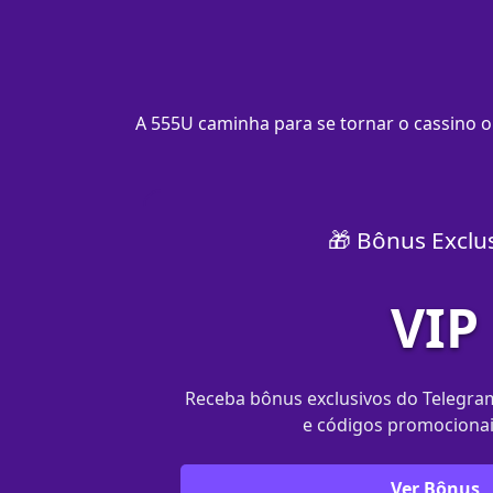
A 555U caminha para se tornar o cassino o
🎁 Bônus Exclu
VIP
Receba bônus exclusivos do Telegra
e códigos promocionai
Ver Bônus