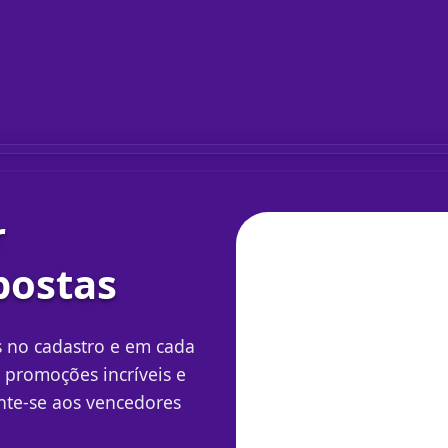
r
postas
 no cadastro e em cada
 promoções incríveis e
unte-se aos vencedores