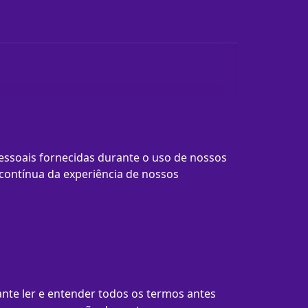
essoais fornecidas durante o uso de nossos
 contínua da experiência de nossos
nte ler e entender todos os termos antes