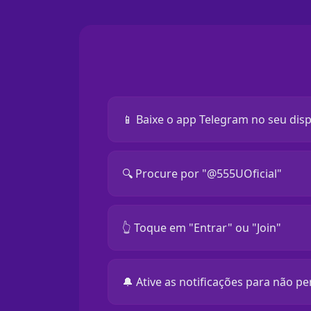
📱 Baixe o app Telegram no seu disp
🔍 Procure por "@555UOficial"
👆 Toque em "Entrar" ou "Join"
🔔 Ative as notificações para não p