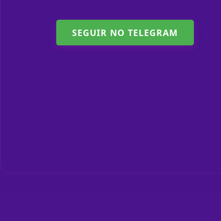
SEGUIR NO TELEGRAM