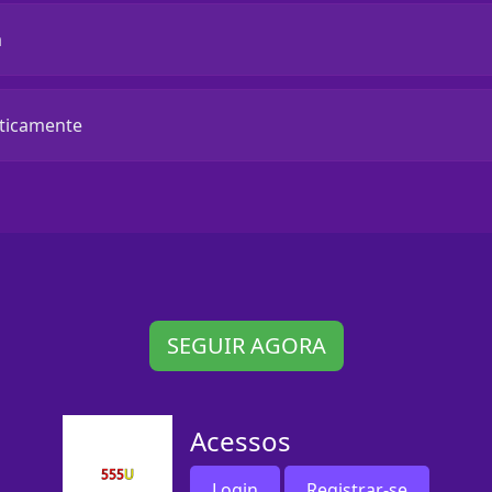
a
aticamente
SEGUIR AGORA
Acessos
Login
Registrar-se