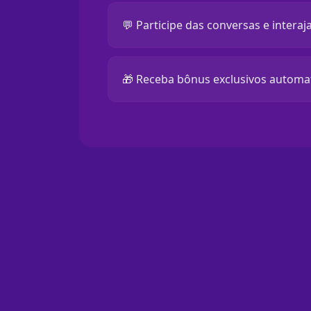
💬 Participe das conversas e interaj
🎁 Receba bônus exclusivos autom