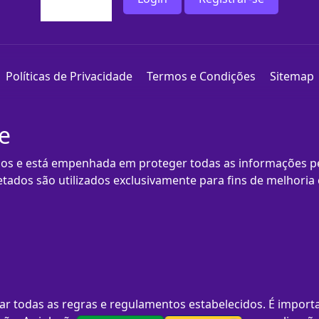
Políticas de Privacidade
Termos e Condições
Sitemap
de
rios e está empenhada em proteger todas as informações p
tados são utilizados exclusivamente para fins de melhoria
 todas as regras e regulamentos estabelecidos. É importa