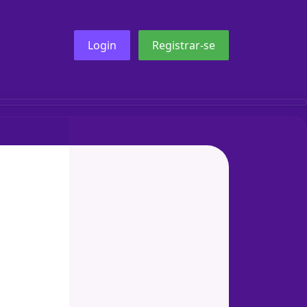
Login
Registrar-se