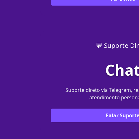
💬 Suporte Di
Cha
Suporte direto via Telegram, r
atendimento persona
Falar Suport