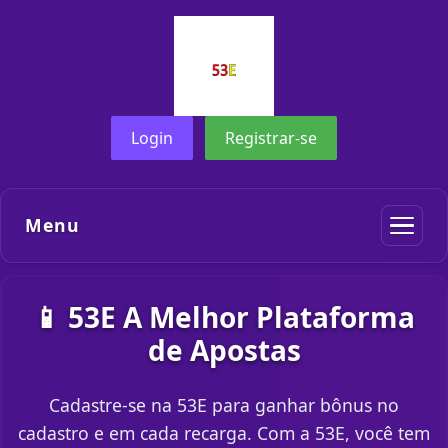
Login
Registrar-se
Menu
📱 53E A Melhor Plataforma
de Apostas
Cadastre-se na 53E para ganhar bônus no
cadastro e em cada recarga. Com a 53E, você tem