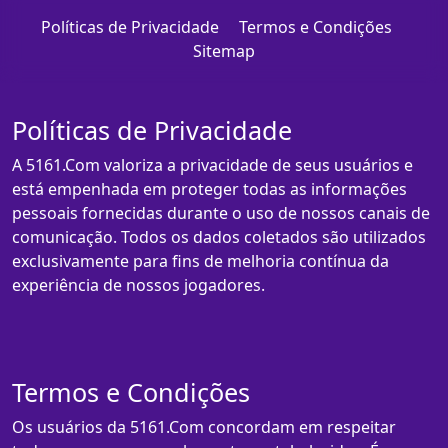
Políticas de Privacidade
Termos e Condições
Sitemap
Políticas de Privacidade
A 5161.Com valoriza a privacidade de seus usuários e
está empenhada em proteger todas as informações
pessoais fornecidas durante o uso de nossos canais de
comunicação. Todos os dados coletados são utilizados
exclusivamente para fins de melhoria contínua da
experiência de nossos jogadores.
Termos e Condições
Os usuários da 5161.Com concordam em respeitar