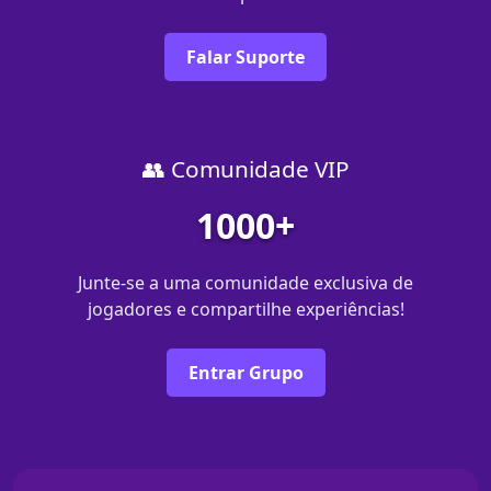
Falar Suporte
👥 Comunidade VIP
1000+
Junte-se a uma comunidade exclusiva de
jogadores e compartilhe experiências!
Entrar Grupo