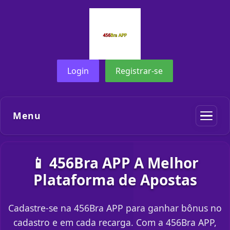
Login
Registrar-se
Menu
📱 456Bra APP A Melhor
Plataforma de Apostas
Cadastre-se na 456Bra APP para ganhar bônus no
cadastro e em cada recarga. Com a 456Bra APP,