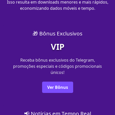
Isso resulta em downloads menores e mais rápidos,
economizando dados móveis e tempo.
🎁 Bônus Exclusivos
VIP
Receba bônus exclusivos do Telegram,
promoções especiais e códigos promocionais
únicos!
Ver Bônus
📢 Notícias em Tempo Real