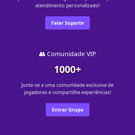
atendimento personalizado!
Falar Suporte
👥 Comunidade VIP
1000+
Junte-se a uma comunidade exclusiva de
jogadores e compartilhe experiências!
Entrar Grupo