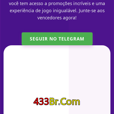
você tem acesso a promoções incríveis e uma
experiência de jogo inigualável. Junte-se aos
vencedores agora!
SEGUIR NO TELEGRAM