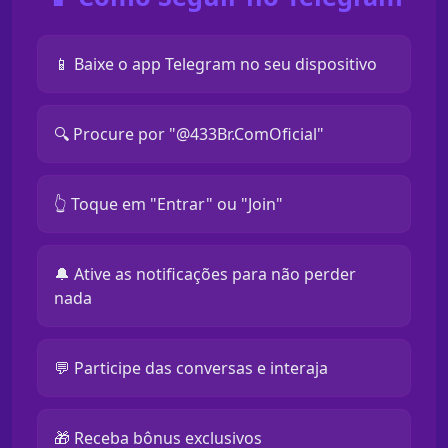
📱 Baixe o app Telegram no seu dispositivo
🔍 Procure por "@433Br.ComOficial"
👆 Toque em "Entrar" ou "Join"
🔔 Ative as notificações para não perder
nada
💬 Participe das conversas e interaja
🎁 Receba bônus exclusivos