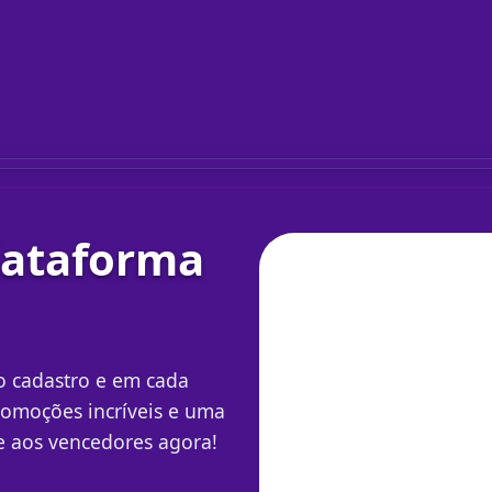
lataforma
o cadastro e em cada
romoções incríveis e uma
se aos vencedores agora!