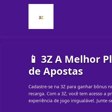
📱 3Z A Melhor P
de Apostas
Cadastre-se na 3Z para ganhar bônus n
recarga. Com a 3Z, você tem acesso a p
experiência de jogo inigualável. Junte-