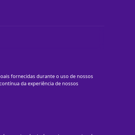
soais fornecidas durante o uso de nossos
 contínua da experiência de nossos