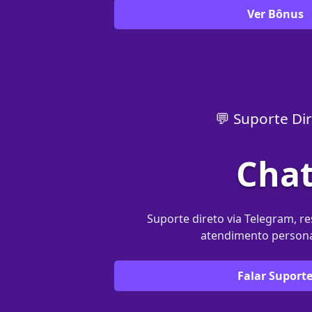
Ver Bônus
💬 Suporte Di
Cha
Suporte direto via Telegram, r
atendimento persona
Falar Suport