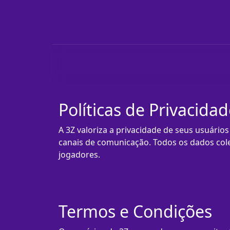
Políticas de Privacida
A 3Z valoriza a privacidade de seus usuári
canais de comunicação. Todos os dados cole
jogadores.
Termos e Condições