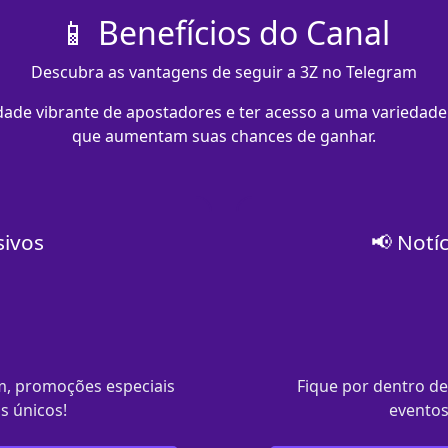
📱 Benefícios do Canal
Descubra as vantagens de seguir a 3Z no Telegram
dade vibrante de apostadores e ter acesso a uma variedade
que aumentam suas chances de ganhar.
sivos
📢 Notí
m, promoções especiais
Fique por dentro d
s únicos!
eventos