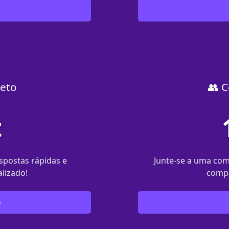
reto
👥 
t
espostas rápidas e
Junte-se a uma com
lizado!
compa
e