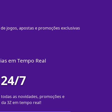
 de jogos, apostas e promoções exclusivas
cias em Tempo Real
24/7
e todas as novidades, promoções e
 da 3Z em tempo real!