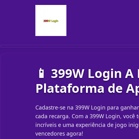
📱 399W Login A
Plataforma de A
Cadastre-se na 399W Login para ganhar
cada recarga. Com a 399W Login, você 
incríveis e uma experiência de jogo inig
vencedores agora!