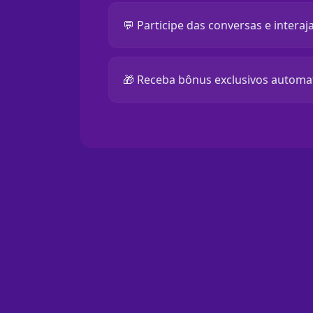
💬 Participe das conversas e interaj
🎁 Receba bônus exclusivos autom