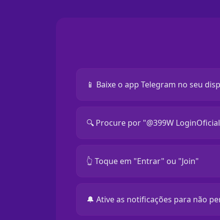
📱 Baixe o app Telegram no seu disp
🔍 Procure por "@399W LoginOficial
👆 Toque em "Entrar" ou "Join"
🔔 Ative as notificações para não p