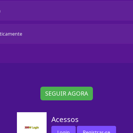
a
aticamente
SEGUIR AGORA
Acessos
Login
Registrar-se