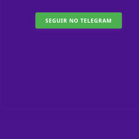
SEGUIR NO TELEGRAM