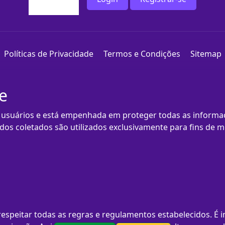
Políticas de Privacidade
Termos e Condições
Sitemap
de
s usuários e está empenhada em proteger todas as informa
os coletados são utilizados exclusivamente para fins de m
speitar todas as regras e regulamentos estabelecidos. É i