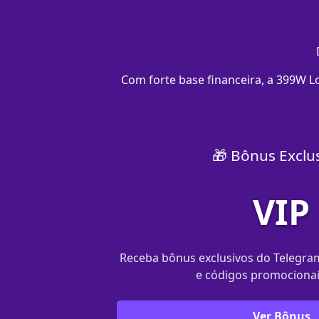
Com forte base financeira, a 399W L
🎁 Bônus Exclu
VIP
Receba bônus exclusivos do Telegra
e códigos promocionai
Ver Bônus