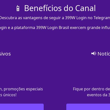
📱 Benefícios do Canal
Descubra as vantagens de seguir a 399W Login no Telegra
ogin e a plataforma 399W Login Brasil exercem grande influ
sivos
📢 Notí
m, promoções especiais
Fique por dentro d
s únicos!
eventos da 