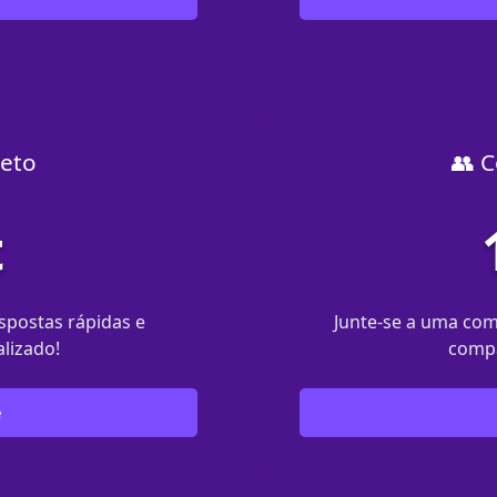
reto
👥 
t
espostas rápidas e
Junte-se a uma com
lizado!
compa
e