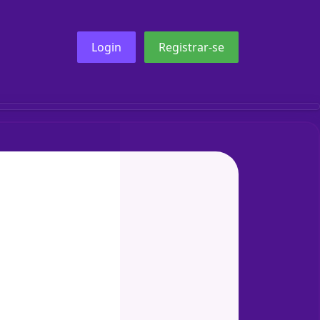
Login
Registrar-se