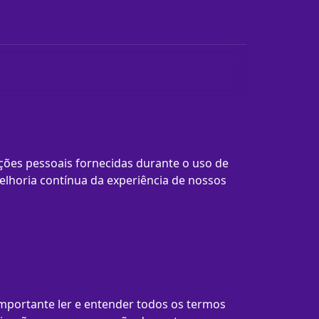
ções pessoais fornecidas durante o uso de
elhoria contínua da experiência de nossos
mportante ler e entender todos os termos