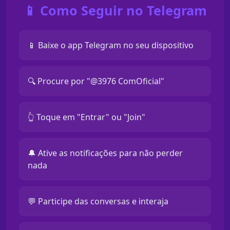
📱 Como Seguir no Telegram
📱 Baixe o app Telegram no seu dispositivo
🔍 Procure por "@3976 ComOficial"
👆 Toque em "Entrar" ou "Join"
🔔 Ative as notificações para não perder
nada
💬 Participe das conversas e interaja