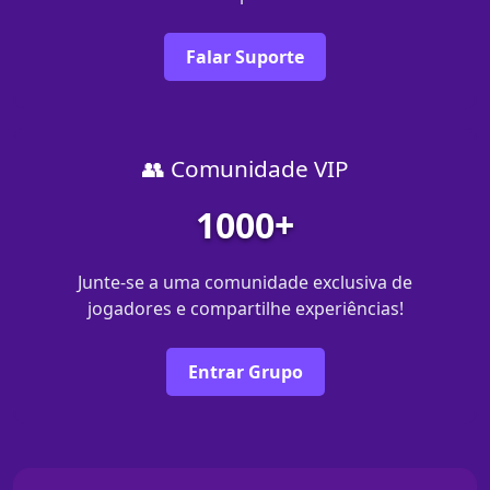
Falar Suporte
👥 Comunidade VIP
1000+
Junte-se a uma comunidade exclusiva de
jogadores e compartilhe experiências!
Entrar Grupo