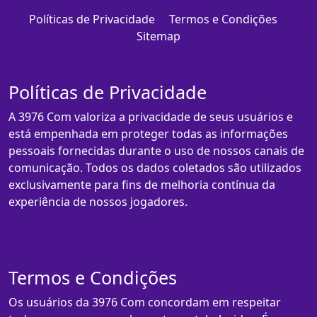
Políticas de Privacidade
Termos e Condições
Sitemap
Políticas de Privacidade
A 3976 Com valoriza a privacidade de seus usuários e
está empenhada em proteger todas as informações
pessoais fornecidas durante o uso de nossos canais de
comunicação. Todos os dados coletados são utilizados
exclusivamente para fins de melhoria contínua da
experiência de nossos jogadores.
Termos e Condições
Os usuários da 3976 Com concordam em respeitar