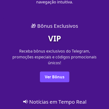
navegação intuitiva.
🎁 Bônus Exclusivos
VIP
Receba bônus exclusivos do Telegram,
promoções especiais e códigos promocionais
únicos!
Ver Bônus
📢 Notícias em Tempo Real