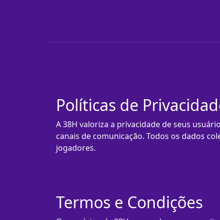
Políticas de Privacida
A 38H valoriza a privacidade de seus usuár
canais de comunicação. Todos os dados cole
jogadores.
Termos e Condições