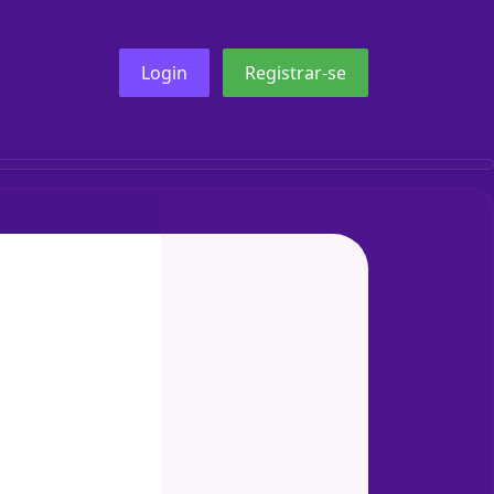
Login
Registrar-se