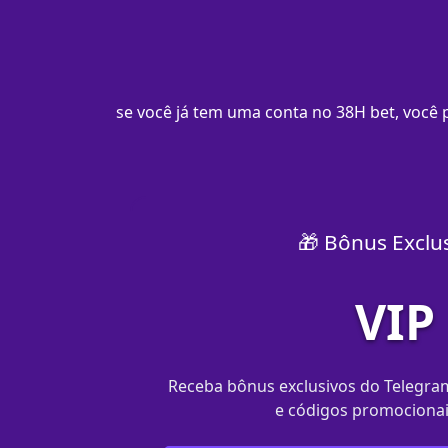
se você já tem uma conta no 38H bet, você 
🎁 Bônus Exclu
VIP
Receba bônus exclusivos do Telegra
e códigos promocionai