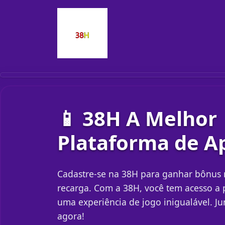
📱 38H A Melhor
Plataforma de A
Cadastre-se na 38H para ganhar bônus 
recarga. Com a 38H, você tem acesso a 
uma experiência de jogo inigualável. J
agora!