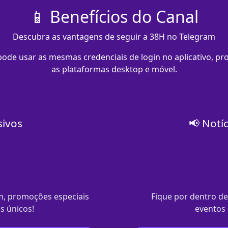
📱 Benefícios do Canal
Descubra as vantagens de seguir a 38H no Telegram
pode usar as mesmas credenciais de login no aplicativo, p
as plataformas desktop e móvel.
sivos
📢 Notí
m, promoções especiais
Fique por dentro d
s únicos!
eventos