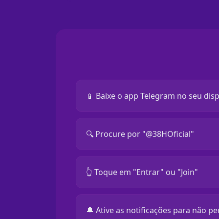
📱 Baixe o app Telegram no seu disp
🔍 Procure por "@38HOficial"
👆 Toque em "Entrar" ou "Join"
🔔 Ative as notificações para não p