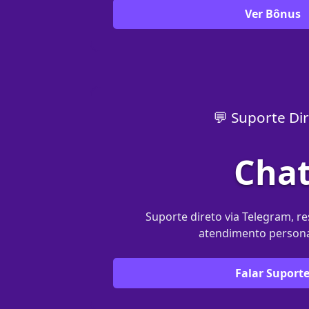
Ver Bônus
💬 Suporte Di
Cha
Suporte direto via Telegram, r
atendimento persona
Falar Suport