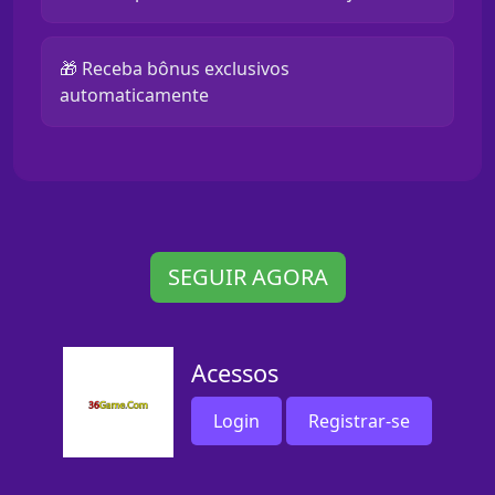
🎁 Receba bônus exclusivos
automaticamente
SEGUIR AGORA
Acessos
Login
Registrar-se