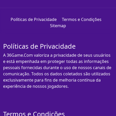
Políticas de Privacidade
Termos e Condições
Sitemap
Políticas de Privacidade
A 36Game.Com valoriza a privacidade de seus usuários
e está empenhada em proteger todas as informações
pessoais fornecidas durante o uso de nossos canais de
comunicação. Todos os dados coletados são utilizados
exclusivamente para fins de melhoria contínua da
experiência de nossos jogadores.
Termos e Condições