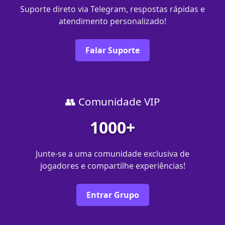
Suporte direto via Telegram, respostas rápidas e
atendimento personalizado!
Falar Suporte
👥 Comunidade VIP
1000+
Junte-se a uma comunidade exclusiva de
jogadores e compartilhe experiências!
Entrar Grupo