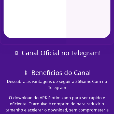
📱 Canal Oficial no Telegram!
📱 Benefícios do Canal
Descubra as vantagens de seguir a 36Game.Com no
Telegram
O download do APK é otimizado para ser rápido e
eficiente. O arquivo é comprimido para reduzir o
tamanho e acelerar o download, sem comprometer a