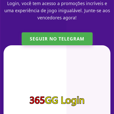
Login, você tem acesso a promoções incríveis e
uma experiência de jogo inigualável. Junte-se aos
vencedores agora!
SEGUIR NO TELEGRAM