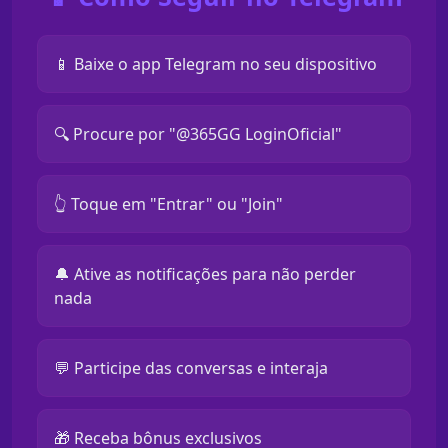
📱 Baixe o app Telegram no seu dispositivo
🔍 Procure por "@365GG LoginOficial"
👆 Toque em "Entrar" ou "Join"
🔔 Ative as notificações para não perder
nada
💬 Participe das conversas e interaja
🎁 Receba bônus exclusivos