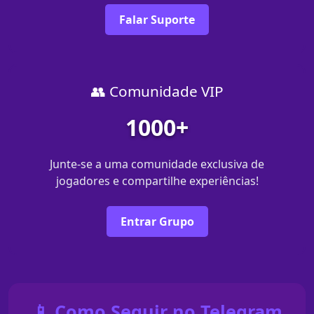
Falar Suporte
👥 Comunidade VIP
1000+
Junte-se a uma comunidade exclusiva de
jogadores e compartilhe experiências!
Entrar Grupo
📱 Como Seguir no Telegram