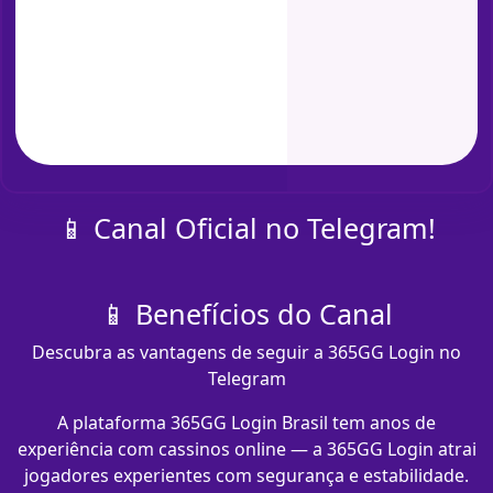
📱 Canal Oficial no Telegram!
📱 Benefícios do Canal
Descubra as vantagens de seguir a 365GG Login no
Telegram
A plataforma 365GG Login Brasil tem anos de
experiência com cassinos online — a 365GG Login atrai
jogadores experientes com segurança e estabilidade.