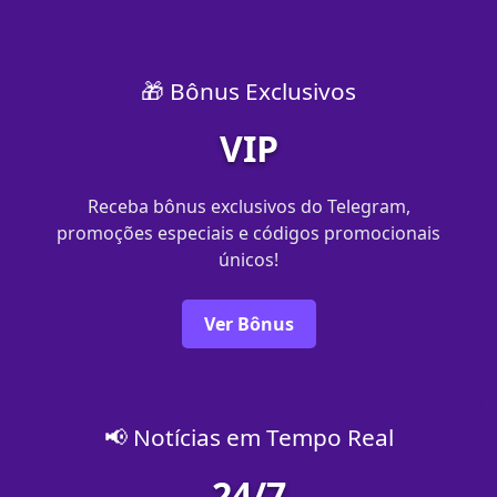
🎁 Bônus Exclusivos
VIP
Receba bônus exclusivos do Telegram,
promoções especiais e códigos promocionais
únicos!
Ver Bônus
📢 Notícias em Tempo Real
24/7