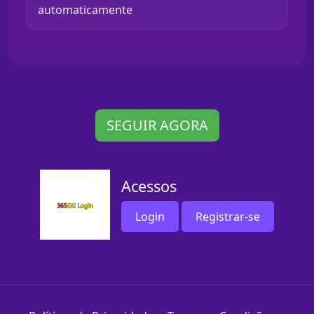
automaticamente
SEGUIR AGORA
Acessos
Login
Registrar-se