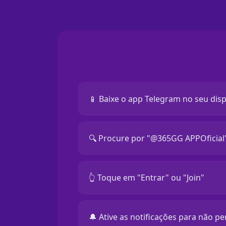
📱 Baixe o app Telegram no seu disp
🔍 Procure por "@365GG APPOficial
👆 Toque em "Entrar" ou "Join"
🔔 Ative as notificações para não p