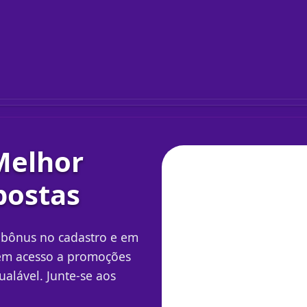
Melhor
postas
 bônus no cadastro e em
tem acesso a promoções
ualável. Junte-se aos