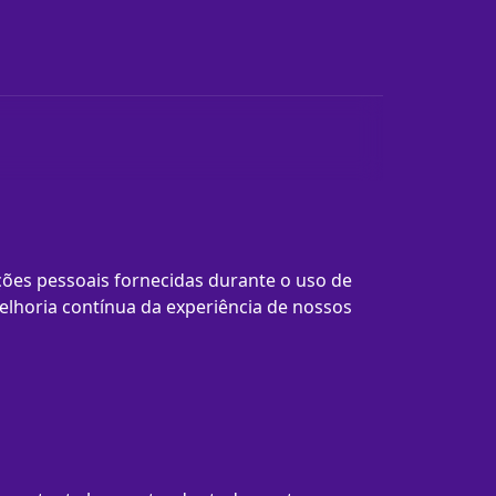
ões pessoais fornecidas durante o uso de
elhoria contínua da experiência de nossos