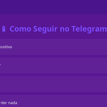
📱 Como Seguir no Telegram
ositivo
"
erder nada