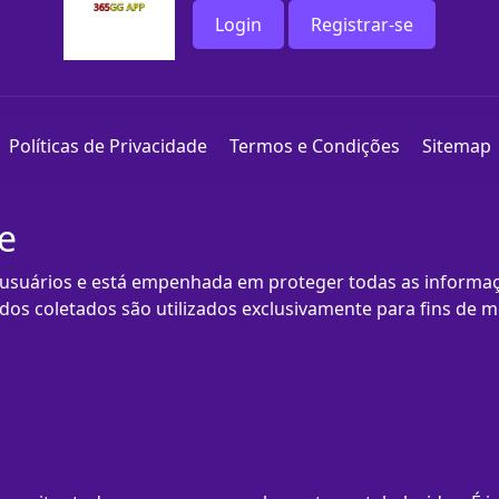
Login
Registrar-se
Políticas de Privacidade
Termos e Condições
Sitemap
de
s usuários e está empenhada em proteger todas as informaç
os coletados são utilizados exclusivamente para fins de m