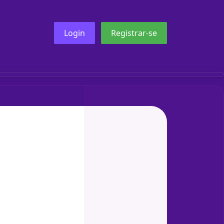
Login
Registrar-se