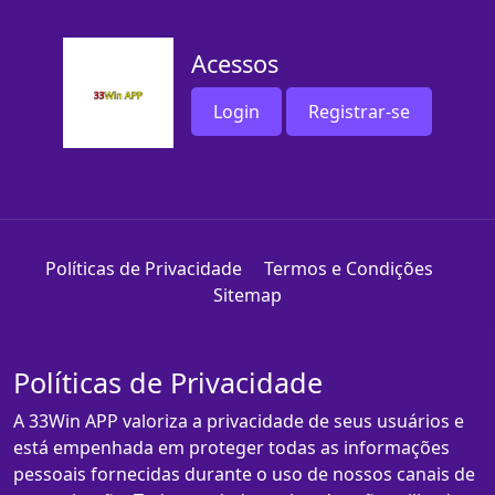
Acessos
Login
Registrar-se
Políticas de Privacidade
Termos e Condições
Sitemap
Políticas de Privacidade
A 33Win APP valoriza a privacidade de seus usuários e
está empenhada em proteger todas as informações
pessoais fornecidas durante o uso de nossos canais de