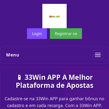
Login
Registrar-se
Menu
📱 33Win APP A Melhor
Plataforma de Apostas
Cadastre-se na 33Win APP para ganhar bônus no
cadastro e em cada recarga. Com a 33Win APP,