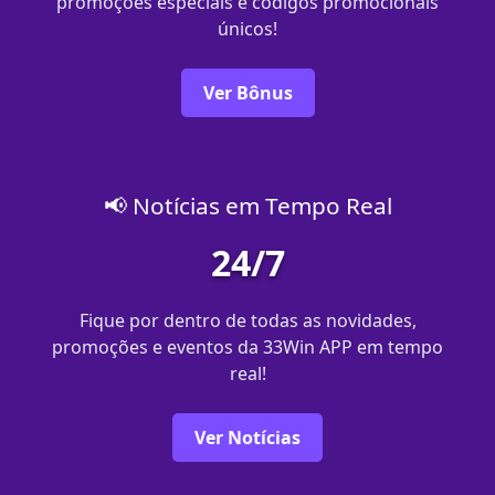
promoções especiais e códigos promocionais
únicos!
Ver Bônus
📢 Notícias em Tempo Real
24/7
Fique por dentro de todas as novidades,
promoções e eventos da 33Win APP em tempo
real!
Ver Notícias