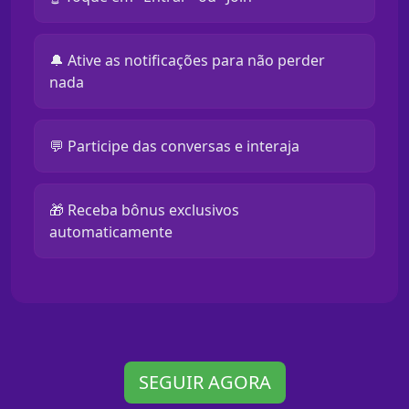
🔔 Ative as notificações para não perder
nada
💬 Participe das conversas e interaja
🎁 Receba bônus exclusivos
automaticamente
SEGUIR AGORA