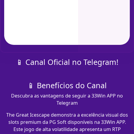
📱 Canal Oficial no Telegram!
📱 Benefícios do Canal
Descubra as vantagens de seguir a 33Win APP no
Telegram
The Great Icescape demonstra a excelência visual dos
slots premium da PG Soft disponíveis na 33Win APP.
Este jogo de alta volatilidade apresenta um RTP