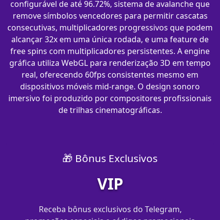
configurável de até 96.72%, sistema de avalanche que
remove símbolos vencedores para permitir cascatas
consecutivas, multiplicadores progressivos que podem
alcançar 32x em uma única rodada, e uma feature de
free spins com multiplicadores persistentes. A engine
gráfica utiliza WebGL para renderização 3D em tempo
real, oferecendo 60fps consistentes mesmo em
dispositivos móveis mid-range. O design sonoro
imersivo foi produzido por compositores profissionais
de trilhas cinematográficas.
🎁 Bônus Exclusivos
VIP
Receba bônus exclusivos do Telegram,