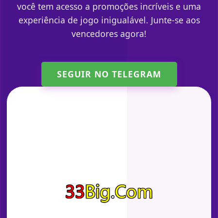
você tem acesso a promoções incríveis e uma
experiência de jogo inigualável. Junte-se aos
vencedores agora!
SEGUIR NO TELEGRAM