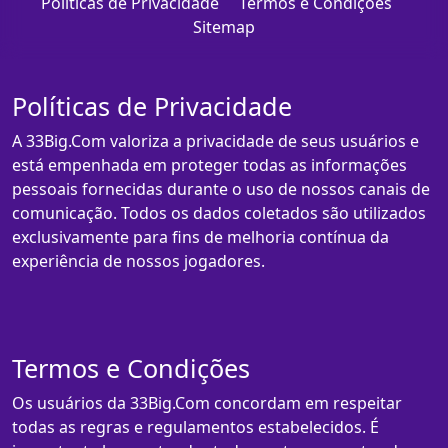
Políticas de Privacidade
Termos e Condições
Sitemap
Políticas de Privacidade
A 33Big.Com valoriza a privacidade de seus usuários e
está empenhada em proteger todas as informações
pessoais fornecidas durante o uso de nossos canais de
comunicação. Todos os dados coletados são utilizados
exclusivamente para fins de melhoria contínua da
experiência de nossos jogadores.
Termos e Condições
Os usuários da 33Big.Com concordam em respeitar
todas as regras e regulamentos estabelecidos. É