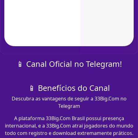
📱 Canal Oficial no Telegram!
📱 Benefícios do Canal
Descubra as vantagens de seguir a 33Big.Com no
Telegram
A plataforma 33Big.Com Brasil possui presença
internacional, e a 33Big.Com atrai jogadores do mundo
todo com registro e download extremamente práticos.