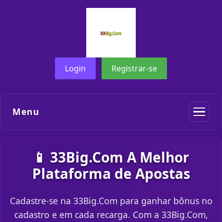
Login
Registrar-se
Menu
📱 33Big.Com A Melhor
Plataforma de Apostas
Cadastre-se na 33Big.Com para ganhar bônus no
cadastro e em cada recarga. Com a 33Big.Com,