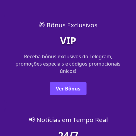
🎁 Bônus Exclusivos
VIP
Receba bônus exclusivos do Telegram,
promoções especiais e códigos promocionais
únicos!
Ver Bônus
📢 Notícias em Tempo Real
24/7