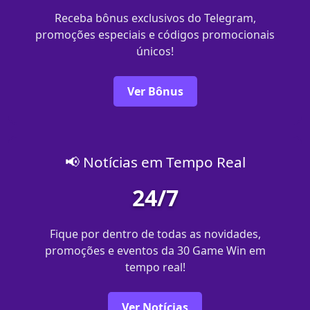
Receba bônus exclusivos do Telegram,
promoções especiais e códigos promocionais
únicos!
Ver Bônus
📢 Notícias em Tempo Real
24/7
Fique por dentro de todas as novidades,
promoções e eventos da 30 Game Win em
tempo real!
Ver Notícias