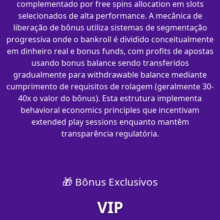
complementado por free spins allocation em slots
selecionados de alta performance. A mecânica de
liberação de bônus utiliza sistemas de segmentação
progressiva onde o bankroll é dividido conceitualmente
em dinheiro real e bonus funds, com profits de apostas
usando bonus balance sendo transferidos
gradualmente para withdrawable balance mediante
cumprimento de requisitos de rolagem (geralmente 30-
40x o valor do bônus). Esta estrutura implementa
behavioral economics principles que incentivam
extended play sessions enquanto mantêm
transparência regulatória.
🎁 Bônus Exclusivos
VIP