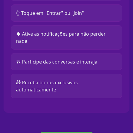
👆 Toque em "Entrar" ou "Join"
🔔 Ative as notificações para não perder
nada
💬 Participe das conversas e interaja
🎁 Receba bônus exclusivos
automaticamente