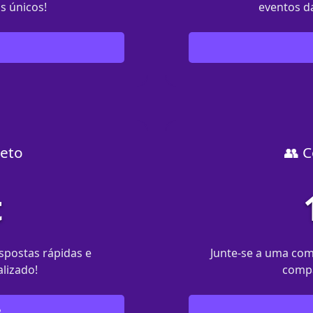
s únicos!
eventos d
reto
👥 
t
espostas rápidas e
Junte-se a uma com
lizado!
compa
e