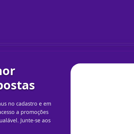
hor
postas
nus no cadastro e em
 acesso a promoções
ualável. Junte-se aos