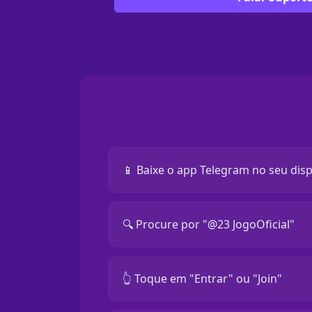
📱 Baixe o app Telegram no seu disp
🔍 Procure por "@23 JogoOficial"
👆 Toque em "Entrar" ou "Join"