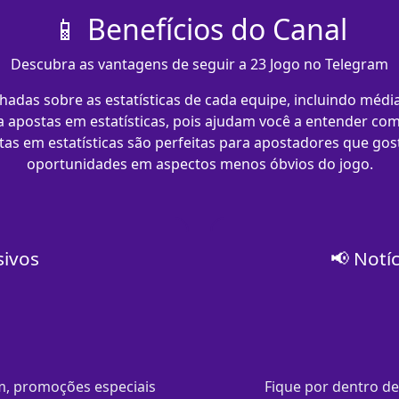
📱 Benefícios do Canal
Descubra as vantagens de seguir a 23 Jogo no Telegram
adas sobre as estatísticas de cada equipe, incluindo média
ra apostas em estatísticas, pois ajudam você a entender c
stas em estatísticas são perfeitas para apostadores que go
oportunidades em aspectos menos óbvios do jogo.
sivos
📢 Notí
m, promoções especiais
Fique por dentro d