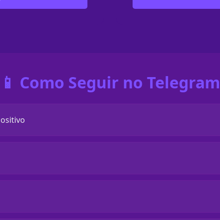
📱 Como Seguir no Telegram
ositivo