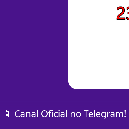
📱 Canal Oficial no Telegram!