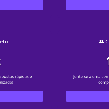
reto
👥 
t
espostas rápidas e
Junte-se a uma com
lizado!
compa
e