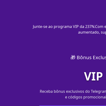
Junte-se ao programa VIP da 237N.Com e 
aumentado, supo
🎁 Bônus Exclu
VIP
Receba bônus exclusivos do Telegra
e códigos promocionai