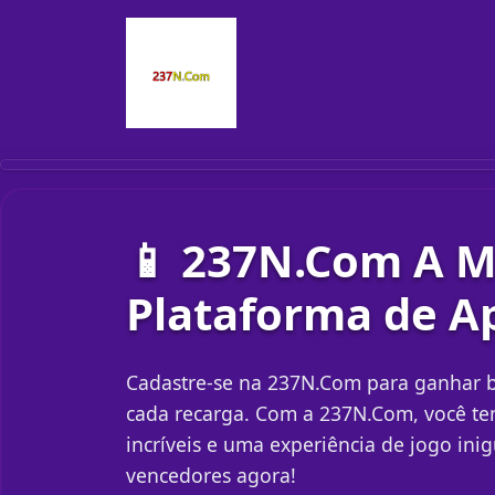
📱 237N.Com A M
Plataforma de A
Cadastre-se na 237N.Com para ganhar 
cada recarga. Com a 237N.Com, você t
incríveis e uma experiência de jogo inig
vencedores agora!