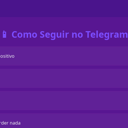
📱 Como Seguir no Telegram
ositivo
erder nada