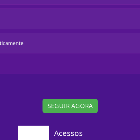
a
aticamente
SEGUIR AGORA
Acessos