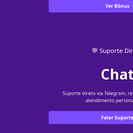
Ver Bônus
💬 Suporte Di
Cha
Suporte direto via Telegram, r
atendimento persona
Falar Suport