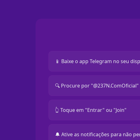
📱 Baixe o app Telegram no seu disp
🔍 Procure por "@237N.ComOficial"
👆 Toque em "Entrar" ou "Join"
🔔 Ative as notificações para não p