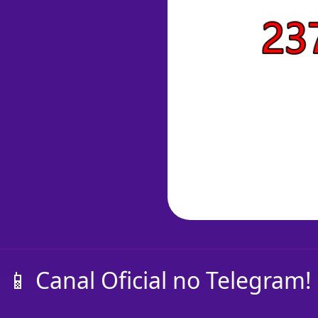
📱 Canal Oficial no Telegram!