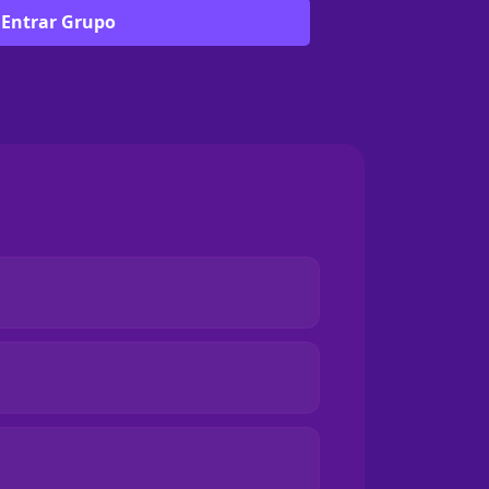
Entrar Grupo