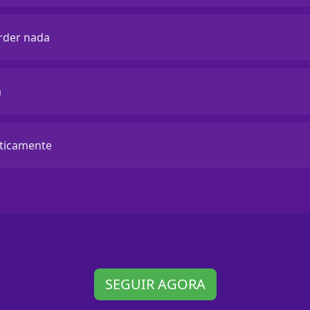
erder nada
a
aticamente
SEGUIR AGORA