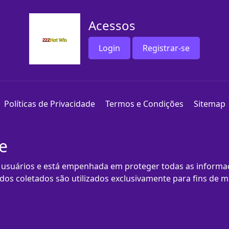
Acessos
Login
Registrar-se
Políticas de Privacidade
Termos e Condições
Sitemap
de
s usuários e está empenhada em proteger todas as informa
os coletados são utilizados exclusivamente para fins de m