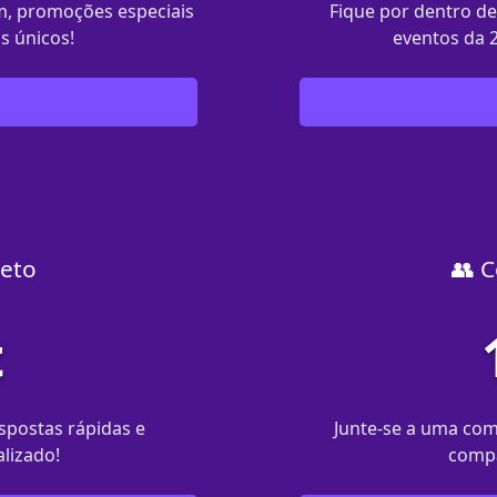
m, promoções especiais
Fique por dentro d
s únicos!
eventos da 
reto
👥 
t
espostas rápidas e
Junte-se a uma com
lizado!
compa