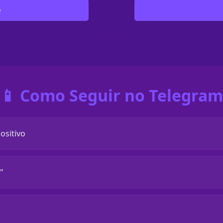
e
📱 Como Seguir no Telegram
ositivo
"