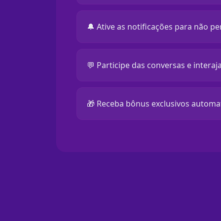
🔔 Ative as notificações para não p
💬 Participe das conversas e interaj
🎁 Receba bônus exclusivos autom