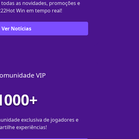
e todas as novidades, promoções e
222Hot Win em tempo real!
Ver Notícias
Comunidade VIP
1000+
unidade exclusiva de jogadores e
rtilhe experiências!