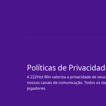
Políticas de Privacida
A 222Hot Win valoriza a privacidade de seu
nossos canais de comunicação. Todos os dad
jogadores.