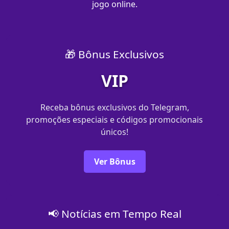
jogo online.
🎁 Bônus Exclusivos
VIP
Receba bônus exclusivos do Telegram,
promoções especiais e códigos promocionais
únicos!
Ver Bônus
📢 Notícias em Tempo Real