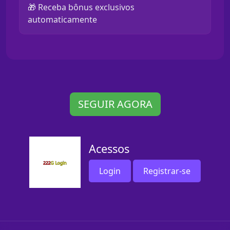
🎁 Receba bônus exclusivos
automaticamente
SEGUIR AGORA
Acessos
Login
Registrar-se