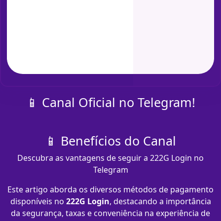
📱 Canal Oficial no Telegram!
📱 Benefícios do Canal
Descubra as vantagens de seguir a 222G Login no
Telegram
Este artigo aborda os diversos métodos de pagamento
disponíveis no
222G Login
, destacando a importância
da segurança, taxas e conveniência na experiência de