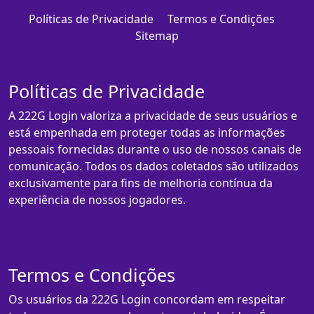
Políticas de Privacidade
Termos e Condições
Sitemap
Políticas de Privacidade
A 222G Login valoriza a privacidade de seus usuários e
está empenhada em proteger todas as informações
pessoais fornecidas durante o uso de nossos canais de
comunicação. Todos os dados coletados são utilizados
exclusivamente para fins de melhoria contínua da
experiência de nossos jogadores.
Termos e Condições
Os usuários da 222G Login concordam em respeitar