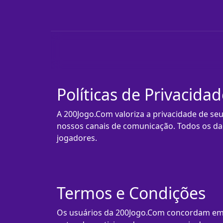
Políticas de Privacida
A 200Jogo.Com valoriza a privacidade de s
nossos canais de comunicação. Todos os dad
jogadores.
Termos e Condições
Os usuários da 200Jogo.Com concordam em r