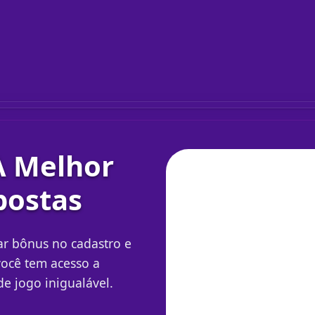
A Melhor
postas
r bônus no cadastro e
ocê tem acesso a
e jogo inigualável.