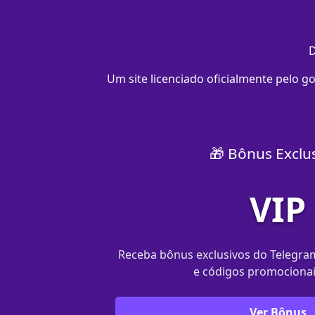
D
Um site licenciado oficialmente pelo g
🎁 Bônus Exclu
VIP
Receba bônus exclusivos do Telegra
e códigos promocionai
Ver Bônus