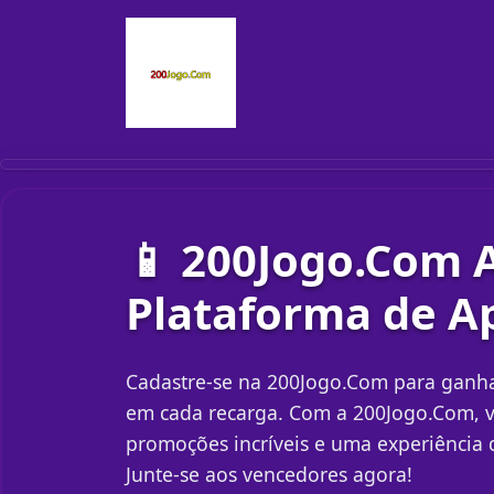
📱 200Jogo.Com 
Plataforma de A
Cadastre-se na 200Jogo.Com para ganha
em cada recarga. Com a 200Jogo.Com, v
promoções incríveis e uma experiência d
Junte-se aos vencedores agora!