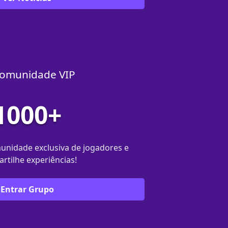
Comunidade VIP
1000+
unidade exclusiva de jogadores e
rtilhe experiências!
Entrar Grupo