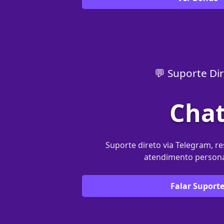
💬 Suporte Di
Cha
Suporte direto via Telegram, r
atendimento persona
Falar Suport