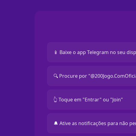
📱 Baixe o app Telegram no seu disp
🔍 Procure por "@200Jogo.ComOfici
👆 Toque em "Entrar" ou "Join"
🔔 Ative as notificações para não p