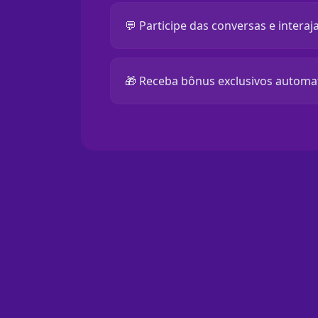
💬 Participe das conversas e interaj
🎁 Receba bônus exclusivos autom