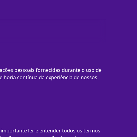
ações pessoais fornecidas durante o uso de
elhoria contínua da experiência de nossos
 importante ler e entender todos os termos