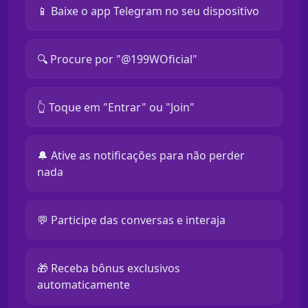
📱 Baixe o app Telegram no seu dispositivo
🔍 Procure por "@199WOficial"
👆 Toque em "Entrar" ou "Join"
🔔 Ative as notificações para não perder
nada
💬 Participe das conversas e interaja
🎁 Receba bônus exclusivos
automaticamente