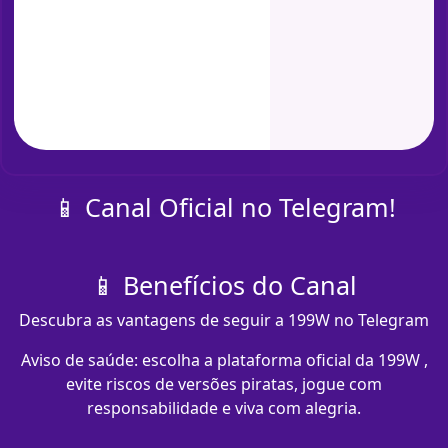
📱 Canal Oficial no Telegram!
📱 Benefícios do Canal
Descubra as vantagens de seguir a 199W no Telegram
Aviso de saúde: escolha a plataforma oficial da 199W ,
evite riscos de versões piratas, jogue com
responsabilidade e viva com alegria.