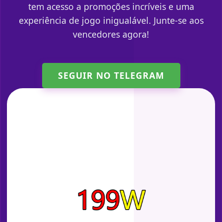
tem acesso a promoções incríveis e uma
experiência de jogo inigualável. Junte-se aos
vencedores agora!
SEGUIR NO TELEGRAM