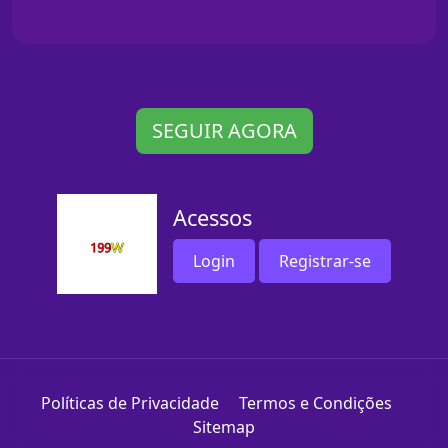
SEGUIR AGORA
Acessos
Login
Registrar-se
Políticas de Privacidade
Termos e Condições
Sitemap