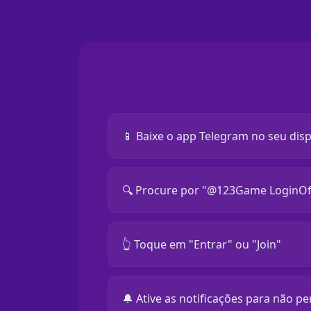
📱 Baixe o app Telegram no seu disp
🔍 Procure por "@123Game LoginOfi
👆 Toque em "Entrar" ou "Join"
🔔 Ative as notificações para não p