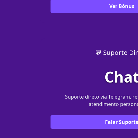
Ver Bônus
💬 Suporte Di
Cha
Suporte direto via Telegram, r
atendimento persona
Falar Suport