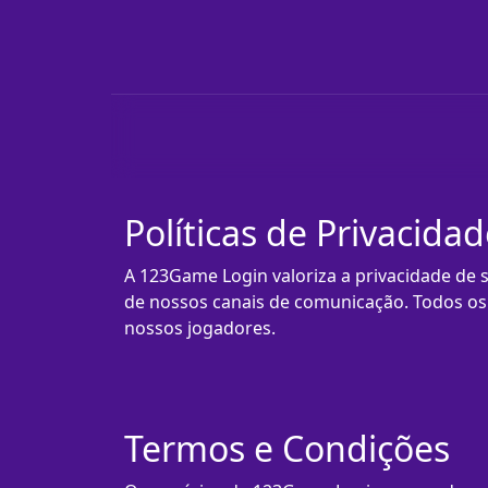
Políticas de Privacida
A 123Game Login valoriza a privacidade de
de nossos canais de comunicação. Todos os 
nossos jogadores.
Termos e Condições