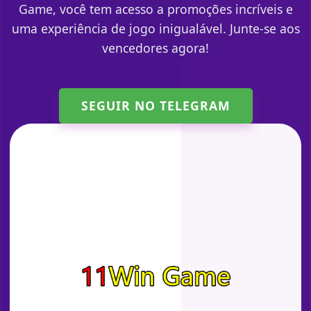
Game, você tem acesso a promoções incríveis e
uma experiência de jogo inigualável. Junte-se aos
vencedores agora!
SEGUIR NO TELEGRAM