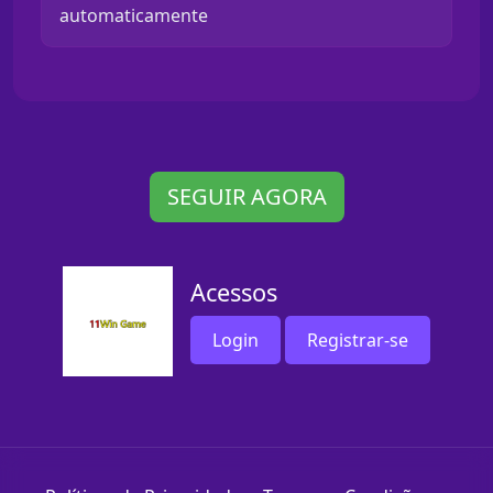
automaticamente
SEGUIR AGORA
Acessos
Login
Registrar-se