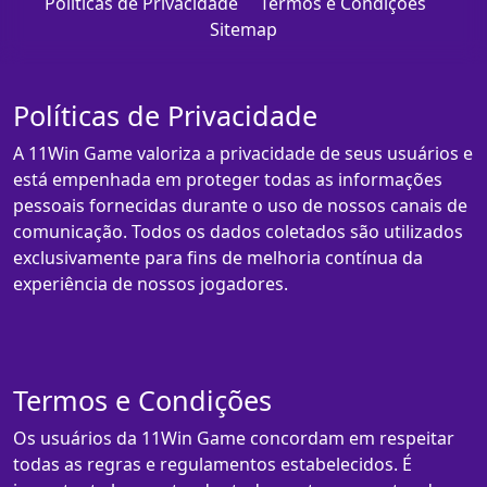
Políticas de Privacidade
Termos e Condições
Sitemap
Políticas de Privacidade
A 11Win Game valoriza a privacidade de seus usuários e
está empenhada em proteger todas as informações
pessoais fornecidas durante o uso de nossos canais de
comunicação. Todos os dados coletados são utilizados
exclusivamente para fins de melhoria contínua da
experiência de nossos jogadores.
Termos e Condições
Os usuários da 11Win Game concordam em respeitar
todas as regras e regulamentos estabelecidos. É